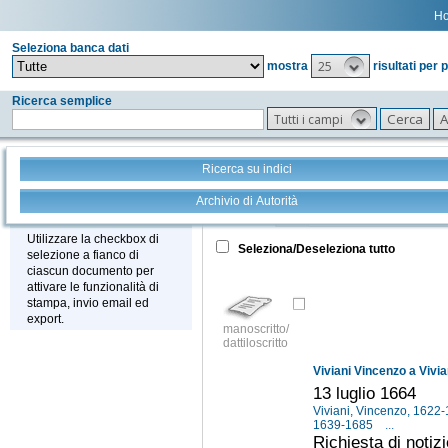
H
Seleziona banca dati
25
mostra
risultati per 
Ricerca semplice
Tutti i campi
Ricerca su indici
Archivio di Autorità
Tutto
+
Stampa - Email - Export
Utilizzare la checkbox di
Seleziona/Deseleziona tutto
selezione a fianco di
ciascun documento per
attivare le funzionalità di
stampa, invio email ed
export.
manoscritto/
dattiloscritto
Viviani Vincenzo a Vivi
13 luglio 1664
Viviani, Vincenzo, 1622
1639-1685
...
Richiesta di notizi