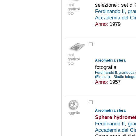
selezione : set di 
mat.
grafico/
Ferdinando II, gr
foto
Accademia del Ci
Anno:
1979
mat.
grafico/
Areometri a sfera
foto
fotografia
Ferdinando II, granduca
(Firenze)
Studio fotogr
Anno:
1957
Areometri a sfera
oggetto
Sphere hydromet
Ferdinando II, gr
Accademia del Ci