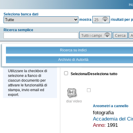
H
Seleziona banca dati
25
mostra
risultati per 
Ricerca semplice
Tutti i campi
Ricerca su indici
Archivio di Autorità
Tutto
+
Stampa - Email - Export
Utilizzare la checkbox di
Seleziona/Deseleziona tutto
selezione a fianco di
ciascun documento per
attivare le funzionalità di
stampa, invio email ed
export.
dia/ video
Areometri a cannello
fotografia
Accademia del Ci
Anno:
1991