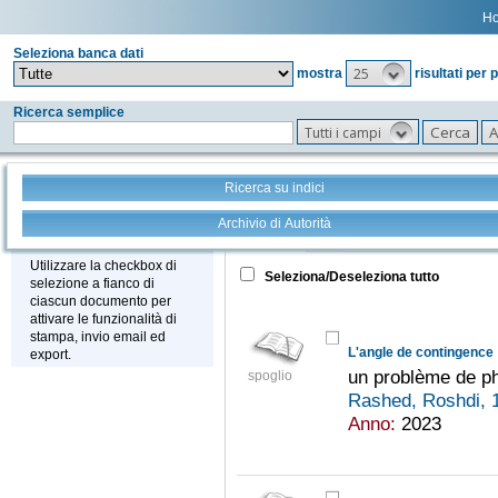
H
Seleziona banca dati
25
mostra
risultati per 
Ricerca semplice
Tutti i campi
Ricerca su indici
Archivio di Autorità
Tutto
+
Stampa - Email - Export
Utilizzare la checkbox di
Seleziona/Deseleziona tutto
selezione a fianco di
ciascun documento per
attivare le funzionalità di
stampa, invio email ed
L'angle de contingence
export.
un problème de p
spoglio
Rashed, Roshdi, 
Anno:
2023