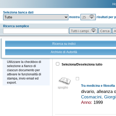
H
Seleziona banca dati
25
mostra
risultati per 
Ricerca semplice
Tutti i campi
Ricerca su indici
Archivio di Autorità
Tutto
+
Stampa - Email - Export
Utilizzare la checkbox di
Seleziona/Deseleziona tutto
selezione a fianco di
ciascun documento per
attivare le funzionalità di
stampa, invio email ed
export.
Tra medicina e filosofia
spoglio
divario, alleanza o
Cosmacini, Giorg
Anno:
1999