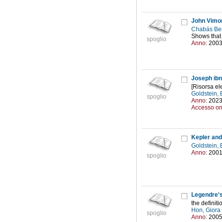
John Vimon
Chabás Be
Shows that 
spoglio
Anno:
200
Joseph ibn
[Risorsa ele
Goldstein, 
spoglio
Anno:
202
Accesso on
Kepler and
Goldstein, 
Anno:
200
spoglio
Legendre's
the definit
Hon, Giora
spoglio
Anno:
200