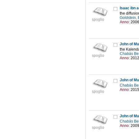
Isaac ibn a
the diffusio
Goldstein, 
spoglio
Anno:
200
John of Mu
the Kalenda
Chabás Be
spoglio
Anno:
201
John of Mu
Chabás Be
Anno:
201
spoglio
John of Mu
Chabás Be
Anno:
200
spoglio