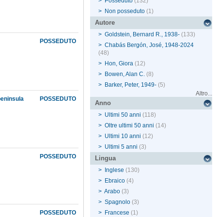
>
Posseduto
(132)
>
Non posseduto
(1)
Autore
>
Goldstein, Bernard R., 1938-
(133)
POSSEDUTO
>
Chabás Bergón, José, 1948-2024
(48)
>
Hon, Giora
(12)
>
Bowen, Alan C.
(8)
>
Barker, Peter, 1949-
(5)
Altro...
peninsula
POSSEDUTO
Anno
>
Ultimi 50 anni
(118)
>
Oltre ultimi 50 anni
(14)
>
Ultimi 10 anni
(12)
>
Ultimi 5 anni
(3)
POSSEDUTO
Lingua
>
Inglese
(130)
>
Ebraico
(4)
>
Arabo
(3)
>
Spagnolo
(3)
POSSEDUTO
>
Francese
(1)