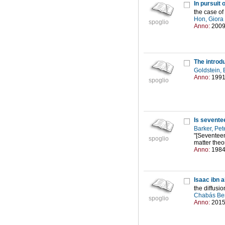
In pursuit
the case o
Hon, Giora
spoglio
Anno:
200
The introd
Goldstein, 
Anno:
199
spoglio
Is sevente
Barker, Pet
"[Seventeent
spoglio
matter theor
Anno:
198
Isaac ibn a
the diffusio
Chabás Be
spoglio
Anno:
201