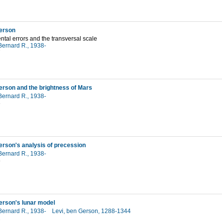
erson
ntal errors and the transversal scale
Bernard R., 1938-
7
erson and the brightness of Mars
Bernard R., 1938-
6
erson's analysis of precession
Bernard R., 1938-
5
erson's lunar model
Bernard R., 1938-
Levi, ben Gerson, 1288-1344
2