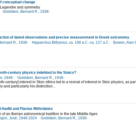
 of conceptual change
f Legendre and symmetry
Goldstein, Bernard R., 1938-
9
uction of dated observations and precise measurement in Greek astronomy
Bernard R., 1938-
Hipparchus Bithynius, ca. 190 a.C.-ca. 127 a.C.
Bowen, Alan 
1
enth-century physics indebted to the Stoics?
er, 1949-
Goldstein, Bernard R., 1938-
h-century] interest in Stoic ethics led to a revival of interest in Stoic physics, as part
y and particularly his distinction...
4
l-Hadib and Flavius Mithridates
n of an Iberian astronomical tradition in the late Middle Ages
rgón, José, 1948-2024
Goldstein, Bernard R., 1938-
5