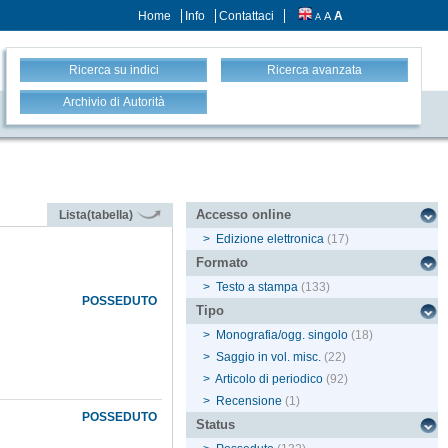
Home
Info
Contattaci
A
A
A
Ricerca su indici
Ricerca avanzata
Archivio di Autorità
Accesso online
Lista(tabella)
>
Edizione elettronica
(17)
Formato
>
Testo a stampa
(133)
POSSEDUTO
Tipo
>
Monografia/ogg. singolo
(18)
>
Saggio in vol. misc.
(22)
>
Articolo di periodico
(92)
>
Recensione
(1)
POSSEDUTO
Status