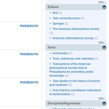
Altro...
Editore
>
Brill
(3)
>
Yale university press
(3)
>
Springer
(2)
POSSEDUTO
>
The American philosophical society
(2)
>
American philosophical society
(1)
Altro...
Serie
>
Archimedes
(2)
POSSEDUTO
>
Time, astronomy and calendars
(2)
>
Transactions of the American
philosophical society held at
Philadelphia for promoting useful
knowledge
(2)
>
Yale studies in the history of science
POSSEDUTO
and medicine
(2)
>
Acta historica scientiarum naturalium
et medicinalium
(1)
Altro...
Disciplina/Argomento