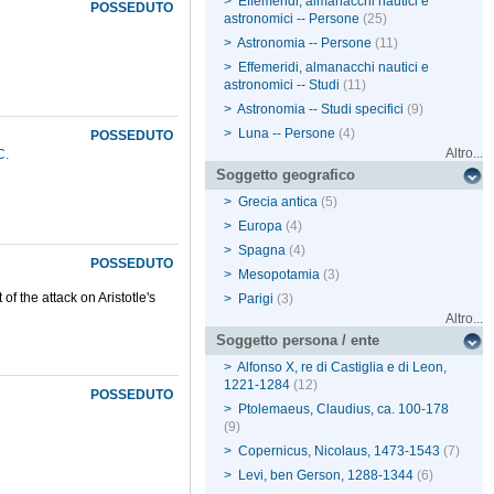
>
Effemeridi, almanacchi nautici e
POSSEDUTO
astronomici -- Persone
(25)
>
Astronomia -- Persone
(11)
>
Effemeridi, almanacchi nautici e
astronomici -- Studi
(11)
>
Astronomia -- Studi specifici
(9)
>
Luna -- Persone
(4)
POSSEDUTO
Altro...
C.
Soggetto geografico
>
Grecia antica
(5)
>
Europa
(4)
>
Spagna
(4)
POSSEDUTO
>
Mesopotamia
(3)
 of the attack on Aristotle's
>
Parigi
(3)
Altro...
Soggetto persona / ente
>
Alfonso X, re di Castiglia e di Leon,
1221-1284
(12)
POSSEDUTO
>
Ptolemaeus, Claudius, ca. 100-178
(9)
>
Copernicus, Nicolaus, 1473-1543
(7)
>
Levi, ben Gerson, 1288-1344
(6)