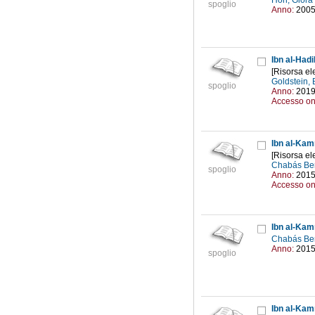
Hon, Giora
spoglio
Anno:
200
Ibn al-Hadi
[Risorsa ele
Goldstein, 
spoglio
Anno:
201
Accesso on
Ibn al-Kamm
[Risorsa ele
Chabás Be
spoglio
Anno:
201
Accesso on
Ibn al-Kam
Chabás Be
Anno:
201
spoglio
Ibn al-Kam