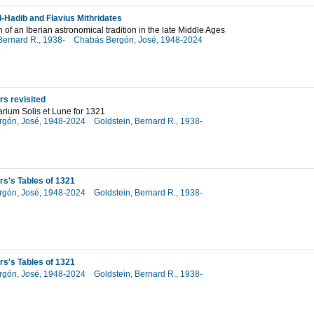
l-Hadib and Flavius Mithridates
n of an Iberian astronomical tradition in the late Middle Ages
Bernard R., 1938-
Chabás Bergón, José, 1948-2024
6
rs revisited
rium Solis et Lune for 1321
rgón, José, 1948-2024
Goldstein, Bernard R., 1938-
2
rs's Tables of 1321
rgón, José, 1948-2024
Goldstein, Bernard R., 1938-
5
rs's Tables of 1321
rgón, José, 1948-2024
Goldstein, Bernard R., 1938-
9