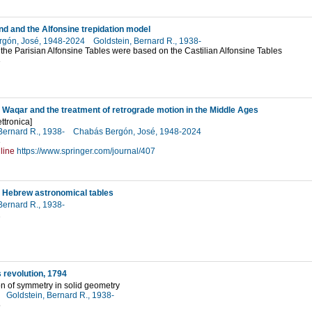
d and the Alfonsine trepidation model
rgón, José, 1948-2024
Goldstein, Bernard R., 1938-
the Parisian Alfonsine Tables were based on the Castilian Alfonsine Tables
3
 Waqar and the treatment of retrograde motion in the Middle Ages
ttronica]
Bernard R., 1938-
Chabás Bergón, José, 1948-2024
3
line
https://www.springer.com/journal/407
 Hebrew astronomical tables
Bernard R., 1938-
1
 revolution, 1794
ion of symmetry in solid geometry
Goldstein, Bernard R., 1938-
5