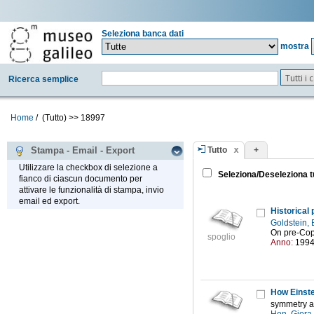
Seleziona banca dati
mostra
Tutti i
Ricerca semplice
Home
/
(Tutto)
>>
18997
Tutto
+
Stampa - Email - Export
Utilizzare la checkbox di selezione a
Seleziona/Deseleziona t
fianco di ciascun documento per
attivare le funzionalità di stampa, invio
email ed export.
Historical
Goldstein, 
On pre-Cop
spoglio
Anno:
199
How Einst
symmetry an