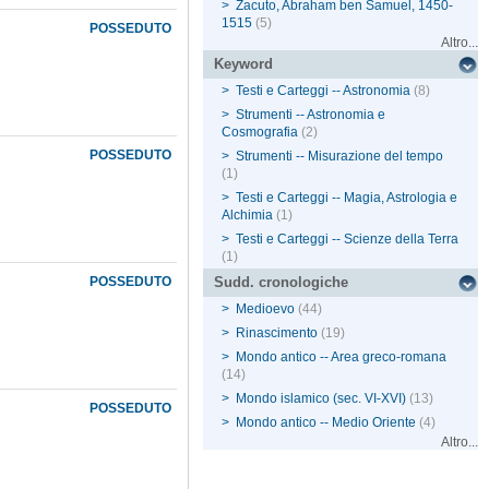
>
Zacuto, Abraham ben Samuel, 1450-
1515
(5)
POSSEDUTO
Altro...
Keyword
>
Testi e Carteggi -- Astronomia
(8)
>
Strumenti -- Astronomia e
Cosmografia
(2)
POSSEDUTO
>
Strumenti -- Misurazione del tempo
(1)
>
Testi e Carteggi -- Magia, Astrologia e
Alchimia
(1)
>
Testi e Carteggi -- Scienze della Terra
(1)
POSSEDUTO
Sudd. cronologiche
>
Medioevo
(44)
>
Rinascimento
(19)
>
Mondo antico -- Area greco-romana
(14)
>
Mondo islamico (sec. VI-XVI)
(13)
POSSEDUTO
>
Mondo antico -- Medio Oriente
(4)
Altro...