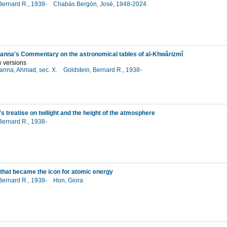
Bernard R., 1938-
Chabás Bergón, José, 1948-2024
6
hanna's Commentary on the astronomical tables of al-Khwârizmî
 versions
hanna, Ahmad, sec. X.
Goldstein, Bernard R., 1938-
7
s treatise on twilight and the height of the atmosphere
Bernard R., 1938-
7
that became the icon for atomic energy
Bernard R., 1938-
Hon, Giora
5