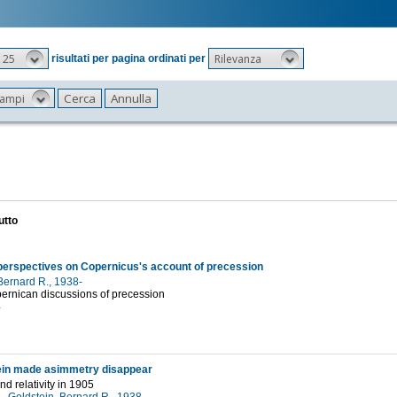
25
Rilevanza
risultati per pagina ordinati per
 campi
utto
 perspectives on Copernicus's account of precession
Bernard R., 1938-
ernican discussions of precession
4
ein made asimmetry disappear
d relativity in 1905