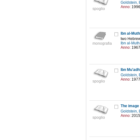
Goldstein, 
Anno:
199
spoglio
Ibn al-Mut
two Hebrew
Ibn al-Mut
monografia
Anno:
196
Ibn Mu'adh'
Goldstein, 
Anno:
197
spoglio
The image 
Goldstein, 
Anno:
201
spoglio