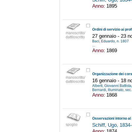
Anno:
1895
manoscritto/
27 gennaio - 23 
dattiloscritto
Baci, Eduardo, n. 1807
...
Anno:
1869
manoscritto/
16 gennaio - 18 
dattiloscritto
Alberti, Giovanni Battista
Bernardi, Illuminato, sec
Anno:
1868
Osservazioni intorno al
Schiff, Ugo, 183
spoglio
Anno:
1874