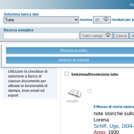
H
Seleziona banca dati
25
mostra
risultati per 
Ricerca semplice
Tutti i campi
Ricerca su indici
Archivio di Autorità
Tutto
+
Stampa - Email - Export
Utilizzare la checkbox di
Seleziona/Deseleziona tutto
selezione a fianco di
ciascun documento per
attivare le funzionalità di
stampa, invio email ed
export.
spoglio
note storiche sullo
Lorena
Schiff, Ugo, 183
Anno:
1930