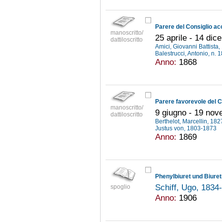
manoscritto/
25 aprile - 14 di
dattiloscritto
Amici, Giovanni Battist
Balestrucci, Antonio, n.
Anno:
1868
manoscritto/
9 giugno - 19 no
dattiloscritto
Berthelot, Marcellin, 18
Justus von, 1803-1873
Anno:
1869
Phenylbiuret und Biuret
Schiff, Ugo, 183
spoglio
Anno:
1906