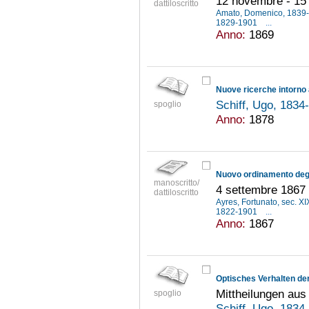
12 novembre - 15
dattiloscritto
Amato, Domenico, 1839
1829-1901
...
Anno:
1869
Schiff, Ugo, 183
spoglio
Anno:
1878
manoscritto/
4 settembre 1867 
dattiloscritto
Ayres, Fortunato, sec. XI
1822-1901
...
Anno:
1867
Optisches Verhalten de
Mittheilungen aus
spoglio
Schiff, Ugo, 183