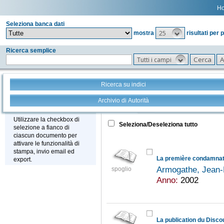
H
Seleziona banca dati
25
mostra
risultati per 
Ricerca semplice
Tutti i campi
Ricerca su indici
Archivio di Autorità
Tutto
+
Stampa - Email - Export
Utilizzare la checkbox di
Seleziona/Deseleziona tutto
selezione a fianco di
ciascun documento per
attivare le funzionalità di
stampa, invio email ed
export.
Armogathe, Jean-
spoglio
Anno:
2002
La publication du Disco