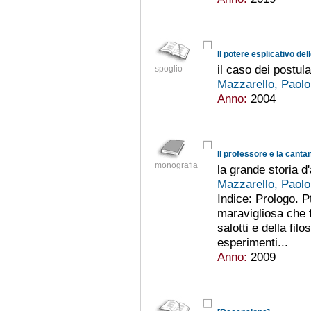
Il potere esplicativo del
il caso dei postula
spoglio
Mazzarello, Paol
Anno:
2004
Il professore e la canta
monografia
la grande storia d
Mazzarello, Paol
Indice: Prologo. P
maravigliosa che 
salotti e della filo
esperimenti...
Anno:
2009