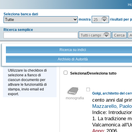
H
Seleziona banca dati
25
mostra
risultati per 
Ricerca semplice
Tutti i campi
Ricerca su indici
Archivio di Autorità
Tutto
+
Stampa - Email - Export
Utilizzare la checkbox di
Seleziona/Deseleziona tutto
selezione a fianco di
ciascun documento per
attivare le funzionalità di
stampa, invio email ed
Golgi, architetto del cer
export.
monografia
cento anni dal pri
Mazzarello, Paol
Indice: Introduzio
1. La tradizione m
Valcamonica all'Uni
Anno:
2006