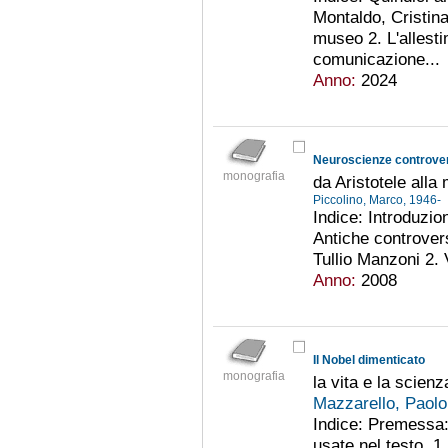
Montaldo, Cristina 
museo 2. L'allesti
comunicazione...
Anno:
2024
Neuroscienze controve
monografia
da Aristotele alla
Piccolino, Marco, 1946-
Indice: Introduzio
Antiche controvers
Tullio Manzoni 2. Vi
Anno:
2008
Il Nobel dimenticato
monografia
la vita e la scien
Mazzarello, Paol
Indice: Premessa:
usate nel testo. 1