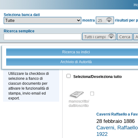
H
Seleziona banca dati
25
mostra
risultati per 
Ricerca semplice
Tutti i campi
Ricerca su indici
Archivio di Autorità
Tutto
+
Stampa - Email - Export
Utilizzare la checkbox di
Seleziona/Deseleziona tutto
selezione a fianco di
ciascun documento per
attivare le funzionalità di
stampa, invio email ed
export.
manoscritto/
dattiloscritto
Caverni Raffaello a Fav
28 febbraio 1886
Caverni, Raffaell
1922