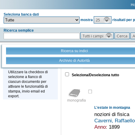
H
Seleziona banca dati
25
mostra
risultati per 
Ricerca semplice
Tutti i campi
Ricerca su indici
Archivio di Autorità
Tutto
+
Stampa - Email - Export
Utilizzare la checkbox di
Seleziona/Deseleziona tutto
selezione a fianco di
ciascun documento per
attivare le funzionalità di
stampa, invio email ed
export.
monografia
L'estate in montagna
nozioni di fisica
Caverni, Raffaell
Anno:
1899