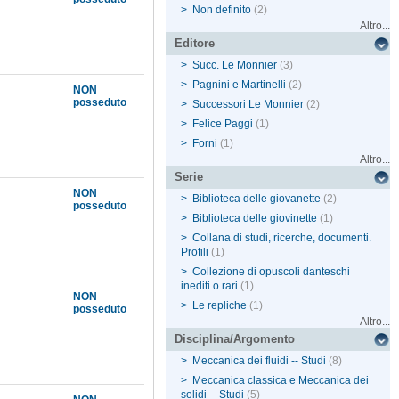
>
Non definito
(2)
Altro...
Editore
>
Succ. Le Monnier
(3)
>
Pagnini e Martinelli
(2)
NON
posseduto
>
Successori Le Monnier
(2)
>
Felice Paggi
(1)
>
Forni
(1)
Altro...
Serie
NON
>
Biblioteca delle giovanette
(2)
posseduto
>
Biblioteca delle giovinette
(1)
>
Collana di studi, ricerche, documenti.
Profili
(1)
>
Collezione di opuscoli danteschi
inediti o rari
(1)
NON
>
Le repliche
(1)
posseduto
Altro...
Disciplina/Argomento
>
Meccanica dei fluidi -- Studi
(8)
>
Meccanica classica e Meccanica dei
solidi -- Studi
(5)