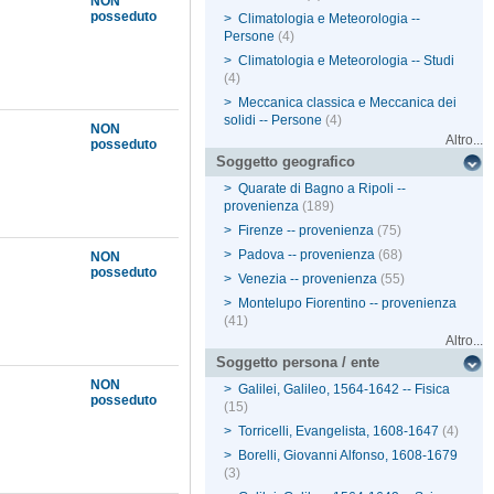
NON
posseduto
>
Climatologia e Meteorologia --
Persone
(4)
>
Climatologia e Meteorologia -- Studi
(4)
>
Meccanica classica e Meccanica dei
solidi -- Persone
(4)
NON
Altro...
posseduto
Soggetto geografico
>
Quarate di Bagno a Ripoli --
provenienza
(189)
>
Firenze -- provenienza
(75)
>
Padova -- provenienza
(68)
NON
posseduto
>
Venezia -- provenienza
(55)
>
Montelupo Fiorentino -- provenienza
(41)
Altro...
Soggetto persona / ente
NON
>
Galilei, Galileo, 1564-1642 -- Fisica
posseduto
(15)
>
Torricelli, Evangelista, 1608-1647
(4)
>
Borelli, Giovanni Alfonso, 1608-1679
(3)