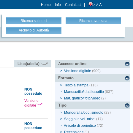
Home
Info
Contattaci
A
A
A
Ricerca su indici
Ricerca avanzata
Archivio di Autorità
Accesso online
Lista(tabella)
>
Versione digitale
(909)
Formato
>
Testo a stampa
(113)
NON
>
Manoscritto/ dattiloscritto
(837)
posseduto
>
Mat. grafico/ foto/video
(2)
Versione
Tipo
digitale
>
Monografia/ogg. singolo
(23)
>
Saggio in vol. misc.
(17)
NON
>
Articolo di periodico
(72)
posseduto
>
Recensione
(1)