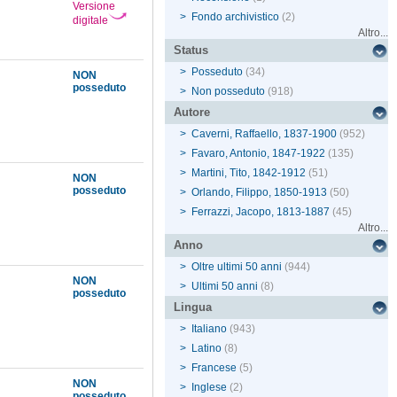
Versione
>
Fondo archivistico
(2)
digitale
Altro...
Status
>
Posseduto
(34)
NON
posseduto
>
Non posseduto
(918)
Autore
>
Caverni, Raffaello, 1837-1900
(952)
>
Favaro, Antonio, 1847-1922
(135)
>
Martini, Tito, 1842-1912
(51)
NON
posseduto
>
Orlando, Filippo, 1850-1913
(50)
>
Ferrazzi, Jacopo, 1813-1887
(45)
Altro...
Anno
>
Oltre ultimi 50 anni
(944)
NON
>
Ultimi 50 anni
(8)
posseduto
Lingua
>
Italiano
(943)
>
Latino
(8)
>
Francese
(5)
NON
>
Inglese
(2)
posseduto