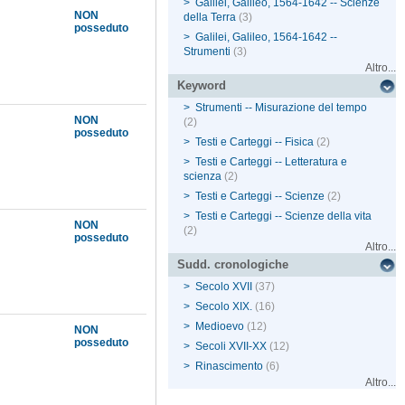
>
Galilei, Galileo, 1564-1642 -- Scienze
NON
della Terra
(3)
posseduto
>
Galilei, Galileo, 1564-1642 --
Strumenti
(3)
Altro...
Keyword
>
Strumenti -- Misurazione del tempo
NON
(2)
posseduto
>
Testi e Carteggi -- Fisica
(2)
>
Testi e Carteggi -- Letteratura e
scienza
(2)
>
Testi e Carteggi -- Scienze
(2)
>
Testi e Carteggi -- Scienze della vita
NON
(2)
posseduto
Altro...
Sudd. cronologiche
>
Secolo XVII
(37)
>
Secolo XIX.
(16)
>
Medioevo
(12)
NON
posseduto
>
Secoli XVII-XX
(12)
>
Rinascimento
(6)
Altro...