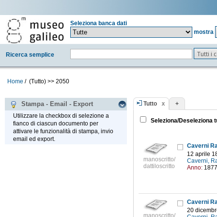
Seleziona banca dati
mostra
Tutti i
Ricerca semplice
Home
/
(Tutto)
>>
2050
Tutto
+
Stampa - Email - Export
Utilizzare la checkbox di selezione a
Seleziona/Deseleziona t
fianco di ciascun documento per
attivare le funzionalità di stampa, invio
email ed export.
Caverni Ra
12 aprile 1
manoscritto/
Caverni, R
dattiloscritto
Anno:
187
Caverni Ra
20 dicembr
manoscritto/