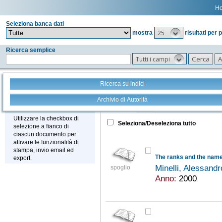
H
Seleziona banca dati
25
mostra
risultati per 
Ricerca semplice
Tutti i campi
Ricerca su indici
Archivio di Autorità
Tutto
+
Stampa - Email - Export
Utilizzare la checkbox di
Seleziona/Deseleziona tutto
selezione a fianco di
ciascun documento per
attivare le funzionalità di
stampa, invio email ed
export.
Minelli, Alessand
spoglio
Anno:
2000