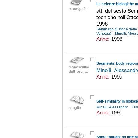
Le scienze biologiche n
monografia
atti del sesto Sem
tecniche nell'Ott
1996
Seminario di storia delle
Venezia)
Minelli, Ales
Anno:
1998
manoscritto/
Minelli, Alessand
dattiloscritto
Anno:
199u
Self-similarity in biolog
Minelli, Alessandro
Fus
spoglio
Anno:
1991
Some thought on homolo