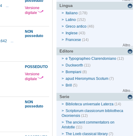
posseduto
Lingua
24
...
Versione
digitale
>
Italiano
(178)
>
Latino
(152)
>
Greco antico
(46)
NON
>
Inglese
(43)
posseduto
>
Francese
(14)
-1642
...
Altro...
Editore
>
e Typographeo Clarendoniano
(12)
>
Duckworth
(11)
POSSEDUTO
>
Bompiani
(8)
Versione
>
apud Hieronymus Scotum
(7)
digitale
>
Brill
(5)
Altro...
Serie
NON
>
Biblioteca universale Laterza
(14)
posseduto
>
Scriptorum classicorum bibliotheca
Oxoniensis
(12)
>
The ancient commentators on
Aristotle
(11)
>
The Loeb classical library
(7)