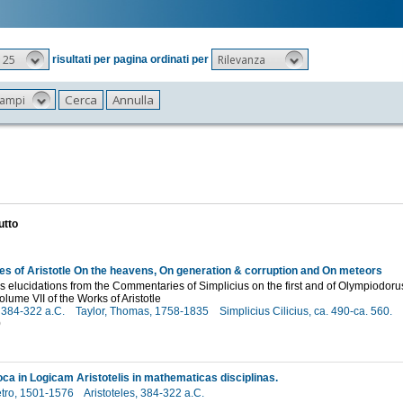
25
Rilevanza
risultati per pagina ordinati per
 campi
utto
ses of Aristotle On the heavens, On generation & corruption and On meteors
s elucidations from the Commentaries of Simplicius on the first and of Olympiodorus
volume VII of the Works of Aristotle
, 384-322 a.C.
Taylor, Thomas, 1758-1835
Simplicius Cilicius, ca. 490-ca. 560.
0
oca in Logicam Aristotelis in mathematicas disciplinas.
etro, 1501-1576
Aristoteles, 384-322 a.C.