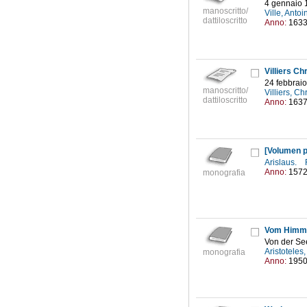
4 gennaio 
manoscritto/
Ville, Anto
dattiloscritto
Anno:
163
Villiers C
24 febbraio
manoscritto/
Villiers, C
dattiloscritto
Anno:
163
[Volumen 
Arislaus.
Anno:
157
monografia
Vom Himm
Von der See
Aristoteles
monografia
Anno:
195