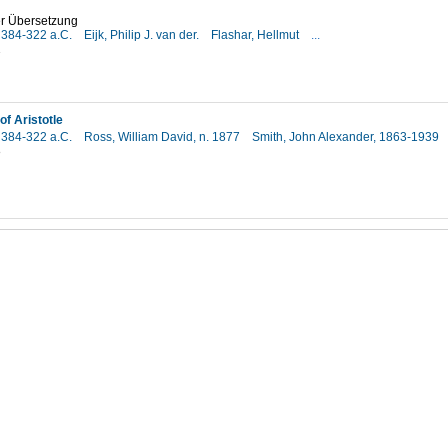
er Übersetzung
, 384-322 a.C.
Eijk, Philip J. van der.
Flashar, Hellmut
...
1
of Aristotle
, 384-322 a.C.
Ross, William David, n. 1877
Smith, John Alexander, 1863-1939
8