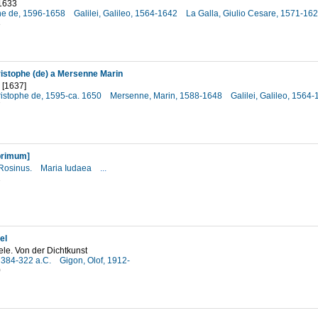
1633
ine de, 1596-1658
Galilei, Galileo, 1564-1642
La Galla, Giulio Cesare, 1571-16
3
hristophe (de) a Mersenne Marin
 [1637]
hristophe de, 1595-ca. 1650
Mersenne, Marin, 1588-1648
Galilei, Galileo, 1564
7
primum]
Rosinus.
Maria Iudaea
...
2
el
le. Von der Dichtkunst
, 384-322 a.C.
Gigon, Olof, 1912-
0