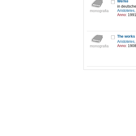
Werke
in deutsch
Aristoteles
monografia
Anno:
199
The works 
Aristoteles
Anno:
190
monografia