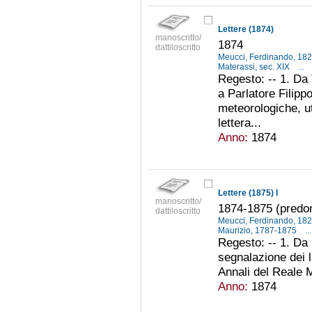
Lettere (1874)
manoscritto/
1874
dattiloscritto
Meucci, Ferdinando, 18
Materassi, sec. XIX
...
Regesto: -- 1. Da 
a Parlatore Filippo
meteorologiche, ut
lettera...
Anno:
1874
Lettere (1875) I
manoscritto/
1874-1875 (predo
dattiloscritto
Meucci, Ferdinando, 18
Maurizio, 1787-1875
...
Regesto: -- 1. Da 
segnalazione dei la
Annali del Reale M
Anno:
1874