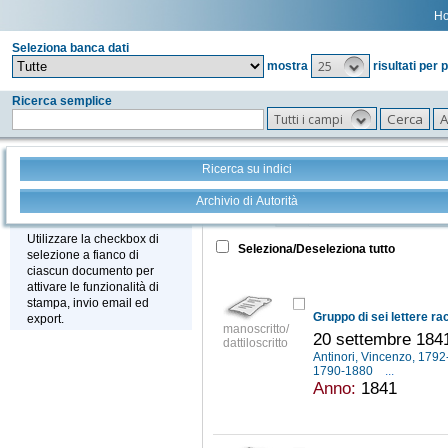
H
Seleziona banca dati
25
mostra
risultati per 
Ricerca semplice
Tutti i campi
Ricerca su indici
Archivio di Autorità
Tutto
+
Stampa - Email - Export
Utilizzare la checkbox di
Seleziona/Deseleziona tutto
selezione a fianco di
ciascun documento per
attivare le funzionalità di
stampa, invio email ed
export.
manoscritto/
20 settembre 184
dattiloscritto
Antinori, Vincenzo, 179
1790-1880
...
Anno:
1841