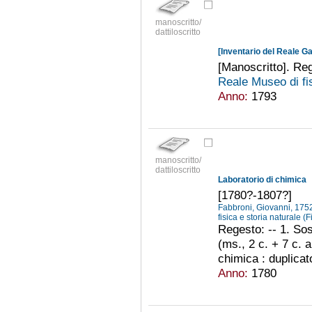
manoscritto/
dattiloscritto
[Inventario del Reale Gab
[Manoscritto]. Re
Reale Museo di fis
Anno:
1793
manoscritto/
dattiloscritto
Laboratorio di chimica
[1780?-1807?]
Fabbroni, Giovanni, 17
fisica e storia naturale (
Regesto: -- 1. Sos
(ms., 2 c. + 7 c. a
chimica : duplicato
Anno:
1780