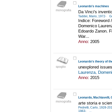
Leonardo's machines
monografia
Da Vinci's inventi
Taddei, Mario, 1972-
G
Indice: Foreword /
Domenico Laurenza
Edoardo Zanon. Fi
War...
Anno:
2005
Leonardo's theory of th
unexplored issues
spoglio
Laurenza, Domen
Anno:
2015
Leonardo, Machiavelli,
monografia
arte storia e sci
Pedretti, Carlo, 1928-2
1963-
...