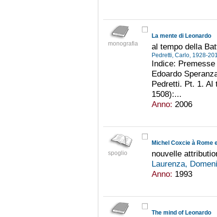
La mente di Leonardo
monografia
al tempo della Bat
Pedretti, Carlo, 1928-2
Indice: Premesse 
Edoardo Speranza.
Pedretti. Pt. 1. Al
1508):...
Anno:
2006
Michel Coxcie à Rome e
nouvelle attributi
spoglio
Laurenza, Domen
Anno:
1993
The mind of Leonardo