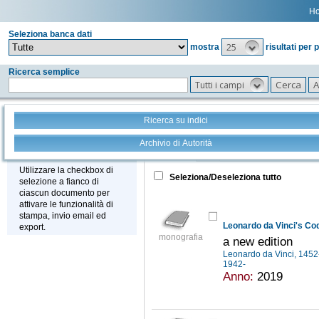
H
Seleziona banca dati
25
mostra
risultati per 
Ricerca semplice
Tutti i campi
Ricerca su indici
Archivio di Autorità
Tutto
+
Stampa - Email - Export
Utilizzare la checkbox di
Seleziona/Deseleziona tutto
selezione a fianco di
ciascun documento per
attivare le funzionalità di
stampa, invio email ed
Leonardo da Vinci's Co
export.
monografia
a new edition
Leonardo da Vinci, 145
1942-
Anno:
2019