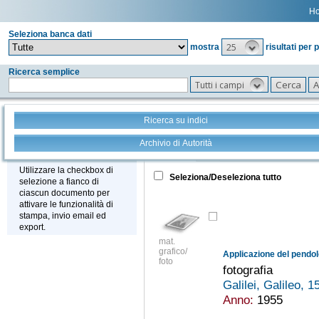
H
Seleziona banca dati
25
mostra
risultati per 
Ricerca semplice
Tutti i campi
Ricerca su indici
Archivio di Autorità
Tutto
+
Stampa - Email - Export
Utilizzare la checkbox di
Seleziona/Deseleziona tutto
selezione a fianco di
ciascun documento per
attivare le funzionalità di
stampa, invio email ed
export.
mat.
grafico/
Applicazione del pendolo
foto
fotografia
Galilei, Galileo, 
Anno:
1955