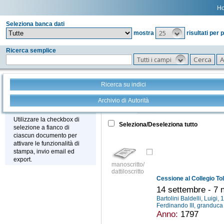
H
Seleziona banca dati
25
mostra
risultati per 
Ricerca semplice
Tutti i campi
Ricerca su indici
Archivio di Autorità
Tutto
+
Stampa - Email - Export
Utilizzare la checkbox di
Seleziona/Deseleziona tutto
selezione a fianco di
ciascun documento per
attivare le funzionalità di
stampa, invio email ed
export.
manoscritto/
dattiloscritto
14 settembre - 7
Bartolini Baldelli, Luigi
Ferdinando III, granduc
Anno:
1797