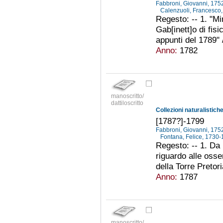
Fabbroni, Giovanni, 17
Calenzuoli, Francesco
Regesto: -- 1. "Min
Gab[inett]o di fisi
appunti del 1789" /
Anno:
1782
manoscritto/
dattiloscritto
[1787?]-1799
Fabbroni, Giovanni, 17
Fontana, Felice, 1730
Regesto: -- 1. Da 
riguardo alle osse
della Torre Pretori
Anno:
1787
manoscritto/