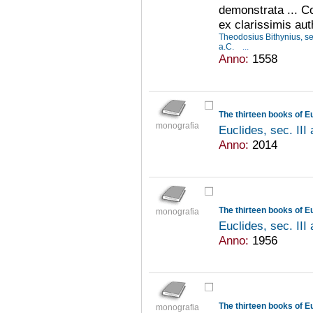
demonstrata ... 
ex clarissimis au
Theodosius Bithynius, se
a.C.
...
Anno:
1558
The thirteen books of E
monografia
Euclides, sec. III
Anno:
2014
The thirteen books of E
monografia
Euclides, sec. III
Anno:
1956
The thirteen books of E
monografia