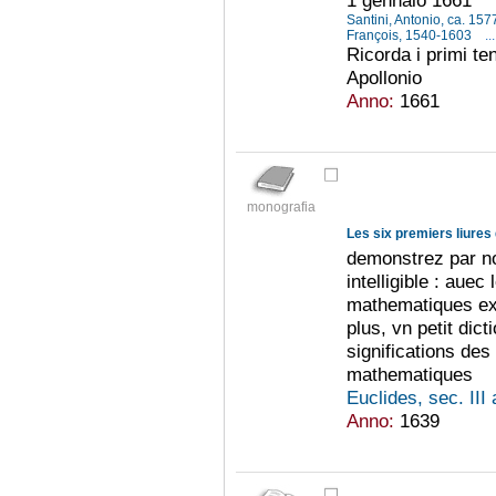
Santini, Antonio, ca. 15
François, 1540-1603
...
Ricorda i primi tent
Apollonio
Anno:
1661
monografia
Les six premiers liures
demonstrez par no
intelligible : auec
mathematiques ex
plus, vn petit dic
significations de
mathematiques
Euclides, sec. III
Anno:
1639