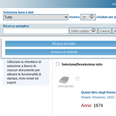
H
Seleziona banca dati
25
mostra
risultati per 
Ricerca semplice
Tutti i campi
Ricerca su indici
Archivio di Autorità
Tutto
+
Stampa - Email - Export
Utilizzare la checkbox di
Seleziona/Deseleziona tutto
selezione a fianco di
ciascun documento per
attivare le funzionalità di
stampa, invio email ed
export.
monografia
Viviani, Vincenzo, 1622
...
Anno:
1674