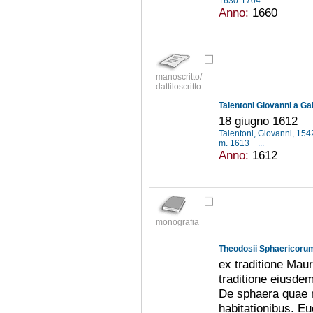
1630-1704
...
Anno:
1660
manoscritto/
dattiloscritto
Talentoni Giovanni a Gali
18 giugno 1612
Talentoni, Giovanni, 15
m. 1613
...
Anno:
1612
monografia
Theodosii Sphaericorum 
ex traditione Maur
traditione eiusdem
De sphaera quae m
habitationibus. E