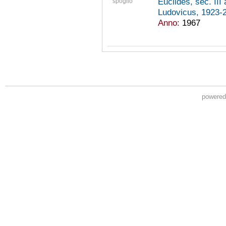
Euclides, sec. III
spoglio
Ludovicus, 1923
Anno:
1967
powere