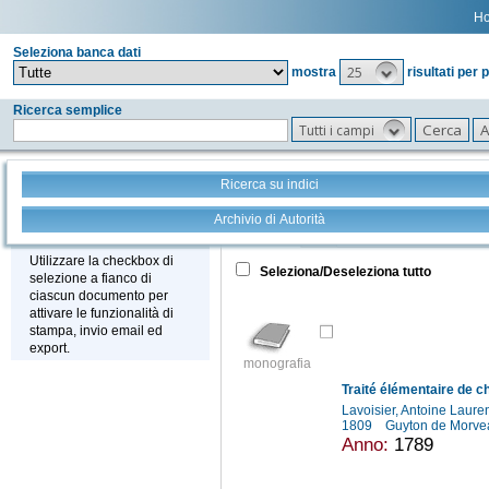
H
Seleziona banca dati
25
mostra
risultati per 
Ricerca semplice
Tutti i campi
Ricerca su indici
Archivio di Autorità
Tutto
+
Stampa - Email - Export
Utilizzare la checkbox di
Seleziona/Deseleziona tutto
selezione a fianco di
ciascun documento per
attivare le funzionalità di
stampa, invio email ed
export.
monografia
Traité élémentaire de c
Lavoisier, Antoine Laur
1809
Guyton de Morve
Anno:
1789