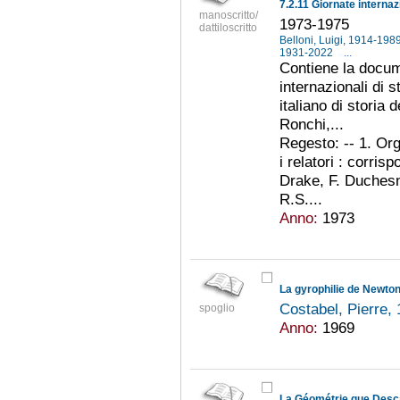
manoscritto/
1973-1975
dattiloscritto
Belloni, Luigi, 1914-198
1931-2022
...
Contiene la docum
internazionali di 
italiano di storia
Ronchi,...
Regesto: -- 1. Or
i relatori : corri
Drake, F. Duchesn
R.S....
Anno:
1973
La gyrophilie de Newto
Costabel, Pierre,
spoglio
Anno:
1969
La Géométrie que Desca