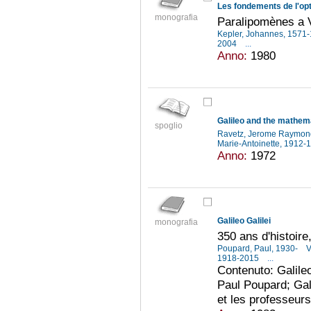
Les fondements de l'op
monografia
Paralipomènes a V
Kepler, Johannes, 1571
2004
...
Anno:
1980
Galileo and the mathem
spoglio
Ravetz, Jerome Raymon
Marie-Antoinette, 1912
Anno:
1972
Galileo Galilei
monografia
350 ans d'histoir
Poupard, Paul, 1930-
V
1918-2015
...
Contenuto: Galileo
Paul Poupard; Gali
et les professeurs