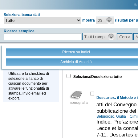
H
Seleziona banca dati
25
mostra
risultati per 
Ricerca semplice
Tutti i campi
Ricerca su indici
Archivio di Autorità
Tutto
+
Stampa - Email - Export
Utilizzare la checkbox di
Seleziona/Deseleziona tutto
selezione a fianco di
ciascun documento per
attivare le funzionalità di
stampa, invio email ed
Descartes: il Metodo e 
export.
monografia
atti del Convegno 
pubblicazione del
Belgioioso, Giulia
Cimi
Indice: Prefazione
Lecce et la conna
7-11; Descartes e l