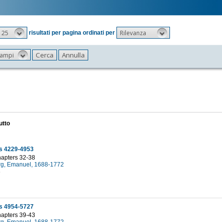
25
Rilevanza
risultati per pagina ordinati per
 campi
utto
s 4229-4953
hapters 32-38
g, Emanuel, 1688-1772
8
s 4954-5727
hapters 39-43