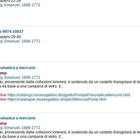
apters 22-28
g, Emanuel, 1688-1772
7
s 9974-10837
apters 29-40
g, Emanuel, 1688-1772
9
umatica a mercurio
pump
g, Emanuel, 1688-1772
o, proveniente dalle collezioni lorenesi, è sostenuto da un castello triangolare di leg
fa da base a una campana di vetro. Il...
1
line
https://catalogo.museogalileo.it/oggetto/PompaPneumaticaMercurio.html
line
https://catalogue.museogalileo.it/object/MercuryPump.html
umatica a mercurio
pump
g, Emanuel, 1688-1772
o, proveniente dalle collezioni lorenesi, è sostenuto da un castello triangolare di leg
fa da base a una campana di vetro. Il...