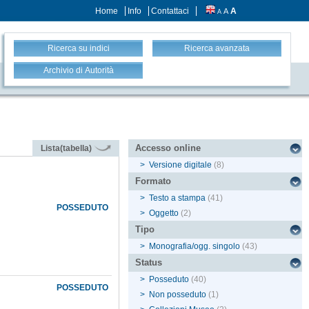
Home
Info
Contattaci
A
A
A
Ricerca su indici
Ricerca avanzata
Archivio di Autorità
Accesso online
Lista(tabella)
>
Versione digitale
(8)
Formato
>
Testo a stampa
(41)
POSSEDUTO
>
Oggetto
(2)
Tipo
>
Monografia/ogg. singolo
(43)
Status
>
Posseduto
(40)
POSSEDUTO
>
Non posseduto
(1)