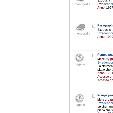
Exodus, ch
Swedenbor
monografia
Anno:
199
Paragraph
Exodus, ch
Swedenbor
monografia
Anno:
199
Pompa pne
Mercury 
Swedenbor
oggetto
Lo strument
piatto che 
Anno:
175
Accesso on
Accesso on
Pompa pne
Mercury 
Swedenbor
oggetto
Lo strument
piatto che 