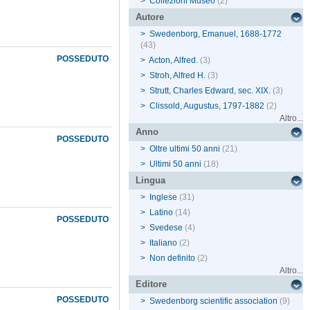
>
Collezioni Museo
(2)
Autore
>
Swedenborg, Emanuel, 1688-1772
(43)
POSSEDUTO
>
Acton, Alfred.
(3)
>
Stroh, Alfred H.
(3)
>
Strutt, Charles Edward, sec. XIX.
(3)
>
Clissold, Augustus, 1797-1882
(2)
Altro...
Anno
POSSEDUTO
>
Oltre ultimi 50 anni
(21)
>
Ultimi 50 anni
(18)
Lingua
>
Inglese
(31)
>
Latino
(14)
POSSEDUTO
>
Svedese
(4)
>
Italiano
(2)
>
Non definito
(2)
Altro...
Editore
POSSEDUTO
>
Swedenborg scientific association
(9)