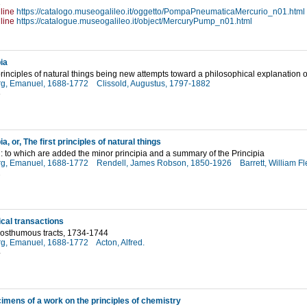
1
line
https://catalogo.museogalileo.it/oggetto/PompaPneumaticaMercurio_n01.html
line
https://catalogue.museogalileo.it/object/MercuryPump_n01.html
ia
t principles of natural things being new attempts toward a philosophical explanation 
g, Emanuel, 1688-1772
Clissold, Augustus, 1797-1882
8
ia, or, The first principles of natural things
 : to which are added the minor principia and a summary of the Principia
g, Emanuel, 1688-1772
Rendell, James Robson, 1850-1926
Barrett, William 
2
cal transactions
posthumous tracts, 1734-1744
g, Emanuel, 1688-1772
Acton, Alfred.
4
mens of a work on the principles of chemistry