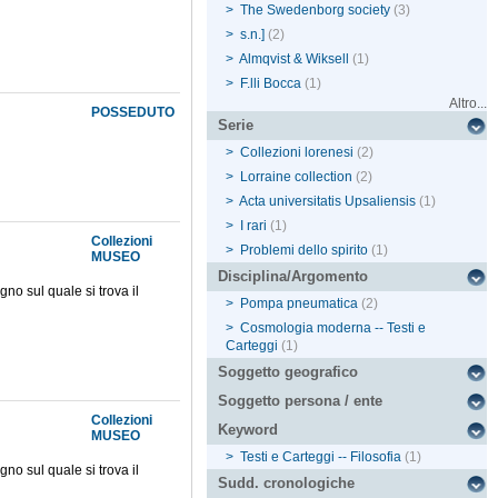
>
The Swedenborg society
(3)
>
s.n.]
(2)
>
Almqvist & Wiksell
(1)
>
F.lli Bocca
(1)
Altro...
POSSEDUTO
Serie
>
Collezioni lorenesi
(2)
>
Lorraine collection
(2)
>
Acta universitatis Upsaliensis
(1)
>
I rari
(1)
Collezioni
>
Problemi dello spirito
(1)
MUSEO
Disciplina/Argomento
no sul quale si trova il
>
Pompa pneumatica
(2)
>
Cosmologia moderna -- Testi e
Carteggi
(1)
Soggetto geografico
Soggetto persona / ente
Collezioni
Keyword
MUSEO
>
Testi e Carteggi -- Filosofia
(1)
no sul quale si trova il
Sudd. cronologiche