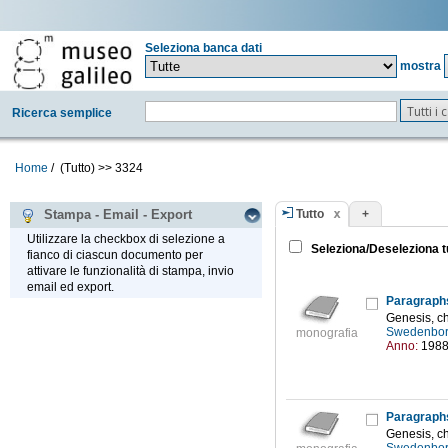
Seleziona banca dati
mostra
Tutti i
Ricerca semplice
Home
/
(Tutto)
>>
3324
Tutto
+
Stampa - Email - Export
Utilizzare la checkbox di selezione a
Seleziona/Deseleziona t
fianco di ciascun documento per
attivare le funzionalità di stampa, invio
email ed export.
Paragraph
Genesis, c
Swedenbor
monografia
Anno:
198
Paragraph
Genesis, c