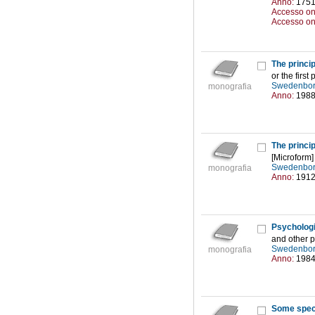
Anno:
175
Accesso on
Accesso on
The princip
or the firs
Swedenbor
monografia
Anno:
198
The princip
[Microform]
Swedenbor
monografia
Anno:
191
Psychologi
and other 
Swedenbor
monografia
Anno:
198
Some speci