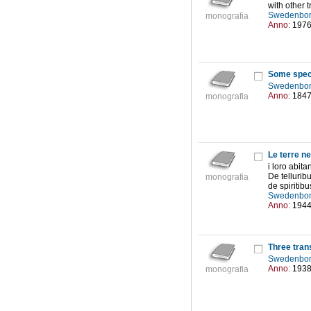
with other t
Swedenbor
monografia
Anno:
197
Some speci
Swedenbor
Anno:
184
monografia
Le terre ne
i loro abita
De tellurib
monografia
de spiritibu
Swedenbor
Anno:
194
Three tran
Swedenbor
Anno:
193
monografia