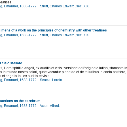
reatises
g, Emanuel, 1688-1772
Strutt, Charles Edward, sec. XIX.
6
mens of a work on the principles of chemistry with other treatises
g, Emanuel, 1688-1772
Strutt, Charles Edward, sec. XIX.
7
l cielo stellato
nti, i loro spiriti e angeli, ex auditis et visis : versione dall'originale latino, stampato 
us in mundo nostro solari, quae vocantur planetae et de telluribus in coelo astrifero,
s et angelis ibi, ex auditis et visis
g, Emanuel, 1688-1772
Scocia, Loreto
4
sactions on the cerebrum
g, Emanuel, 1688-1772
Acton, Alfred.
8