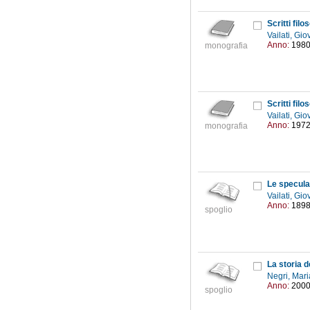
Scritti filos
Vailati, Gi
Anno:
198
monografia
Scritti filos
Vailati, Gi
Anno:
197
monografia
Le speculaz
Vailati, Gi
Anno:
189
spoglio
La storia d
Negri, Mar
Anno:
200
spoglio