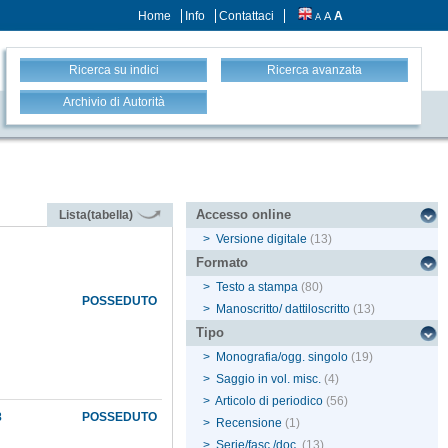
Home
Info
Contattaci
A
A
A
Ricerca su indici
Ricerca avanzata
Archivio di Autorità
Accesso online
Lista(tabella)
>
Versione digitale
(13)
Formato
>
Testo a stampa
(80)
POSSEDUTO
>
Manoscritto/ dattiloscritto
(13)
Tipo
>
Monografia/ogg. singolo
(19)
>
Saggio in vol. misc.
(4)
>
Articolo di periodico
(56)
8
POSSEDUTO
>
Recensione
(1)
>
Serie/fasc./doc.
(13)