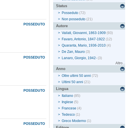
Status
>
Posseduto
(72)
>
Non posseduto
(21)
POSSEDUTO
Autore
>
Vailati, Giovanni, 1863-1909
(93)
>
Favaro, Antonio, 1847-1922
(12)
>
Quaranta, Mario, 1936-2010
(4)
>
De Zan, Mauro
(3)
POSSEDUTO
>
Lanaro, Giorgio, 1942-
(3)
Altro...
Anno
>
Oltre ultimi 50 anni
(72)
>
Ultimi 50 anni
(21)
Lingua
POSSEDUTO
>
Italiano
(85)
>
Inglese
(5)
>
Francese
(4)
>
Tedesco
(1)
>
Greco Moderno
(1)
POSSEDUTO
Editore