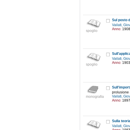
Sul posto d
Vailati, Gi
Anno:
190
spoglio
Sull'applic
Vailati, Gi
Anno:
190
spoglio
Sull'import
prolusione 
Vailati, Gi
monografia
Anno:
189
Sulla teori
Vailati, Gi