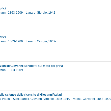
ofici
ovanni, 1863-1909
Lanaro, Giorgio, 1942-
0
ofici
ovanni, 1863-1909
Lanaro, Giorgio, 1942-
2
ioni di Giovanni Benedetti sul moto dei gravi
ovanni, 1863-1909
8
elle scienze delle ricerche di Giovanni Vailati
ia Paola
Schiaparelli, Giovanni Virginio, 1835-1910
Vailati, Giovanni, 1863-190
0