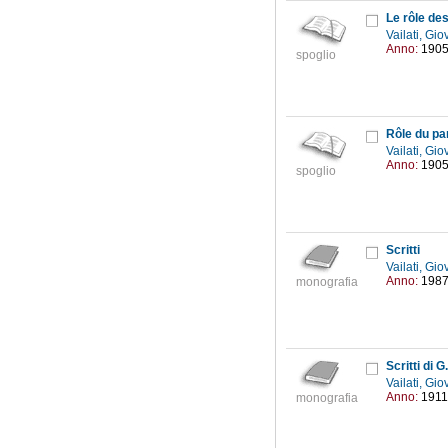
Le rôle de
Vailati, Gi
Anno:
190
spoglio
Rôle du pa
Vailati, Gi
Anno:
190
spoglio
Scritti
Vailati, Gi
Anno:
198
monografia
Scritti di G
Vailati, Gi
Anno:
1911
monografia