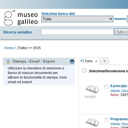
Seleziona banca dati
mostra
Tutti i
Ricerca semplice
Home
/
(Tutto)
>>
3535
Tutto
+
Stampa - Email - Export
Utilizzare la checkbox di selezione a
Seleziona/Deseleziona t
fianco di ciascun documento per
attivare le funzionalità di stampa, invio
email ed export.
Il principi
Vailati, Gi
Anno:
189
spoglio
Programma d
Vailati, Gi