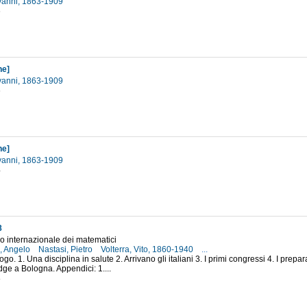
ovanni, 1863-1909
6
ne]
ovanni, 1863-1909
6
ne]
ovanni, 1863-1909
4
8
o internazionale dei matematici
, Angelo
Nastasi, Pietro
Volterra, Vito, 1860-1940
...
ogo. 1. Una disciplina in salute 2. Arrivano gli italiani 3. I primi congressi 4. I preparat
e a Bologna. Appendici: 1....
8