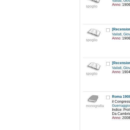
Vailati, Gi
Anno:
190
spoglio
[Recensio
Vailati, Gi
Anno:
190
spoglio
[Recensio
Vailati, Gi
Anno:
190
spoglio
Roma 190
il Congress
Guerraggio
monografia
Indice: Prol
Da Cambridg
Anno:
200