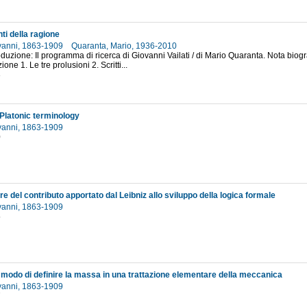
ti della ragione
ovanni, 1863-1909
Quaranta, Mario, 1936-2010
roduzione: Il programma di ricerca di Giovanni Vailati / di Mario Quaranta. Nota biogra
ione 1. Le tre prolusioni 2. Scritti...
3
 Platonic terminology
ovanni, 1863-1909
0
re del contributo apportato dal Leibniz allo sviluppo della logica formale
ovanni, 1863-1909
5
r modo di definire la massa in una trattazione elementare della meccanica
ovanni, 1863-1909
7