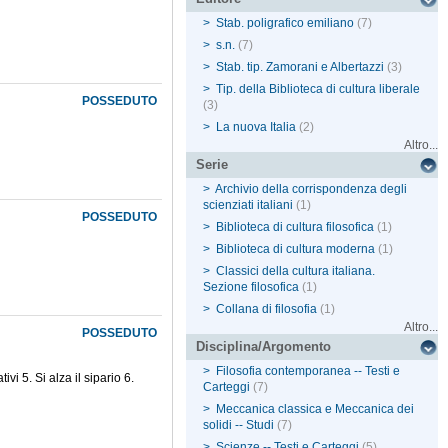
>
Stab. poligrafico emiliano
(7)
>
s.n.
(7)
>
Stab. tip. Zamorani e Albertazzi
(3)
>
Tip. della Biblioteca di cultura liberale
POSSEDUTO
(3)
>
La nuova Italia
(2)
Altro...
Serie
>
Archivio della corrispondenza degli
scienziati italiani
(1)
POSSEDUTO
>
Biblioteca di cultura filosofica
(1)
>
Biblioteca di cultura moderna
(1)
>
Classici della cultura italiana.
Sezione filosofica
(1)
>
Collana di filosofia
(1)
Altro...
POSSEDUTO
Disciplina/Argomento
>
Filosofia contemporanea -- Testi e
ivi 5. Si alza il sipario 6.
Carteggi
(7)
>
Meccanica classica e Meccanica dei
solidi -- Studi
(7)
>
Scienze -- Testi e Carteggi
(5)