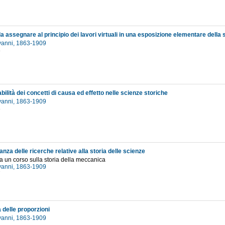
a assegnare al principio dei lavori virtuali in una esposizione elementare della 
ovanni, 1863-1909
8
abilità dei concetti di causa ed effetto nelle scienze storiche
ovanni, 1863-1909
3
anza delle ricerche relative alla storia delle scienze
a un corso sulla storia della meccanica
ovanni, 1863-1909
7
a delle proporzioni
ovanni, 1863-1909