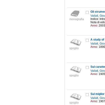
Gli strumen
Vailati, Gi
Indice: Int
monografia
Nota di ediz
Anno:
200
A study of
Vailati, Gi
Anno:
189
spoglio
Sul caratte
Vailati, Gi
Anno:
190
spoglio
Sul miglio
Vailati, Gi
Anno:
190
spoglio