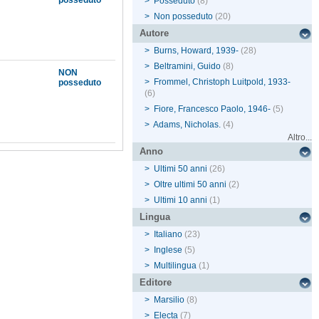
posseduto
>
Posseduto
(8)
>
Non posseduto
(20)
Autore
>
Burns, Howard, 1939-
(28)
>
Beltramini, Guido
(8)
NON
>
Frommel, Christoph Luitpold, 1933-
posseduto
(6)
>
Fiore, Francesco Paolo, 1946-
(5)
>
Adams, Nicholas.
(4)
Altro...
Anno
>
Ultimi 50 anni
(26)
>
Oltre ultimi 50 anni
(2)
>
Ultimi 10 anni
(1)
Lingua
>
Italiano
(23)
>
Inglese
(5)
>
Multilingua
(1)
Editore
>
Marsilio
(8)
>
Electa
(7)