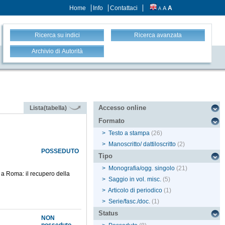
Home
Info
Contattaci
A
A
A
Ricerca su indici
Ricerca avanzata
Archivio di Autorità
Accesso online
Lista(tabella)
Formato
>
Testo a stampa
(26)
>
Manoscritto/ dattiloscritto
(2)
POSSEDUTO
Tipo
>
Monografia/ogg. singolo
(21)
i a Roma: il recupero della
>
Saggio in vol. misc.
(5)
>
Articolo di periodico
(1)
>
Serie/fasc./doc.
(1)
Status
NON