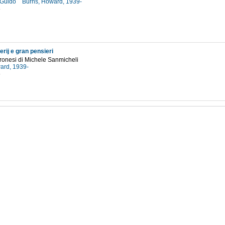
, Guido
Burns, Howard, 1939-
8
erij e gran pensieri
eronesi di Michele Sanmicheli
ard, 1939-
5