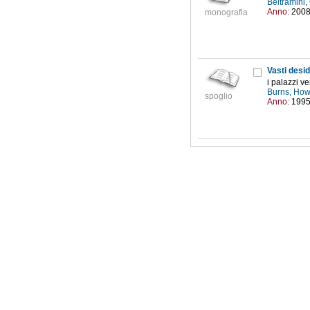
Beltramini
Anno:
200
monografia
Vasti desid
i palazzi v
Burns, How
spoglio
Anno:
199