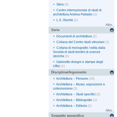
>
Skira
(2)
>
Centro internazionale di studi di
architettura Andrea Palladio
(1)
>
L.S. Olschki
(1)
Altro...
Serie
>
Documenti di architettura
(2)
>
Collana del Centro studi vitruviani
(1)
>
Collana di monografie / edita dalla
Società di studi trentini di scienze
storiche
(1)
>
Gabinetto disegni e stampe degli
Uffizi
(1)
Disciplina/Argomento
>
Architettura -- Persone
(19)
>
Architettura -- Musei, esposizioni e
collezionismo
(2)
>
Architettura -- Studi specifici
(2)
>
Architettura -- Bibliografie
(1)
>
Architettura -- Editoria
(1)
Altro...
Soggetto geografico