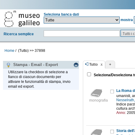
Seleziona banca dati
mostra
Tutti i
Ricerca semplice
Home
/
(Tutto)
>>
37898
Tutto
+
Stampa - Email - Export
Utilizzare la checkbox di selezione a
Seleziona/Deseleziona t
fianco di ciascun documento per
attivare le funzionalità di stampa, invio
email ed export.
La Roma di
umanisti, ar
Nesselrath,
monografia
Indice parz
cultura arch
Anno:
200
Storia dell