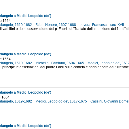
elangelo a Medici Leopoldo (de')
e 1664
helangelo, 1619-1682
Fabri, Honoré, 1607-1688
Levera, Francesco, sec. XVII
..
i vari libri e delle osservazione del p. Fabri sul "Trattato della direzione dei fiumi"
4
elangelo a Medici Leopoldo (de')
e 1664
helangelo, 1619-1682
Michelini, Famiano, 1604-1665
Medici, Leopoldo de', 16
l principe le osservazioni del padre Fabri sulla cometa e parla ancora del "Trattat
4
elangelo a Medici Leopoldo (de')
e 1664
helangelo, 1619-1682
Medici, Leopoldo de', 1617-1675
Cassini, Giovanni Dome
4
elangelo a Medici Leopoldo (de')