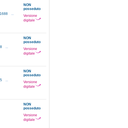
NON
posseduto
-1688
...
Versione
digitale
NON
posseduto
88
...
Versione
digitale
NON
posseduto
75
...
Versione
digitale
NON
posseduto
Versione
digitale