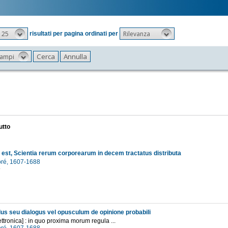
25
Rilevanza
risultati per pagina ordinati per
 campi
utto
d est, Scientia rerum corporearum in decem tractatus distributa
oré, 1607-1688
9
lus seu dialogus vel opusculum de opinione probabili
ettronica] : in quo proxima morum regula ...