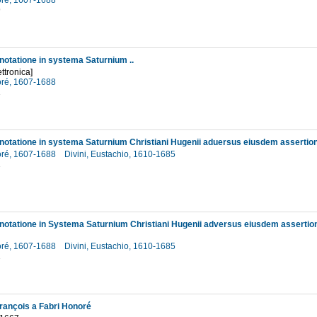
oré, 1607-1688
9
notatione in systema Saturnium ..
ttronica]
oré, 1607-1688
1
notatione in systema Saturnium Christiani Hugenii aduersus eiusdem asserti
oré, 1607-1688
Divini, Eustachio, 1610-1685
1
notatione in Systema Saturnium Christiani Hugenii adversus eiusdem asserti
oré, 1607-1688
Divini, Eustachio, 1610-1685
1
rançois a Fabri Honoré