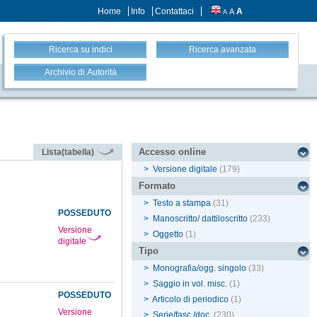
Home
Info
Contattaci
A
A
A
Ricerca su indici
Ricerca avanzata
Archivio di Autorità
Accesso online
Lista(tabella)
>
Versione digitale
(179)
Formato
>
Testo a stampa
(31)
POSSEDUTO
>
Manoscritto/ dattiloscritto
(233)
Versione
>
Oggetto
(1)
digitale
Tipo
>
Monografia/ogg. singolo
(33)
>
Saggio in vol. misc.
(1)
POSSEDUTO
>
Articolo di periodico
(1)
Versione
>
Serie/fasc./doc.
(230)