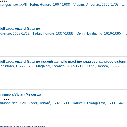
 1667
rançois, sec. XVII
Fabri, Honoré, 1607-1688
Viviani, Vincenzo, 1622-1703
...
7
dell'apparenze di Saturno
 Lorenzo, 1637-1712
Fabri, Honoré, 1607-1688
Divini, Eustachio, 1610-1685
...
hristiaan, 1629-1695
Magalotti, Lorenzo, 1637-1712
Fabri, Honoré, 1607-168
mmaso a Viviani Vincenzo
o 1666
mmaso, sec. XVII
Fabri, Honoré, 1607-1688
Torricelli, Evangelista, 1608-1647
6