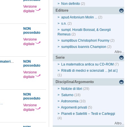
>
Non definito
(2)
Versione
Editore
digitale
>
apud Antonium Molin ...
(2)
>
s.n.
(2)
NON
>
sumpt. Horatii Boissat, & Georgii
posseduto
Remeus
(2)
Versione
>
sumptibus Christophori Fourmy
(2)
digitale
>
sumptibus Ioannis Champion
(2)
Altro...
Serie
Relazione dell'apparenze di Saturno riscontrate nelle machine rappresentanti due sistemi materiali del signor Cristiano Ugenio e del padre Onorato Fabri
NON
>
La matematica antica su CD-ROM
(7)
posseduto
8
>
Ritratti di medici e scienziati ... [et al.]
Versione
(1)
digitale
Disciplina/Argomento
>
Notizie di libri
(29)
NON
>
Saturno
(18)
posseduto
>
Astronomia
(10)
...
Versione
>
Argomenti privati
(5)
digitale
>
Pianeti e Satelliti -- Testi e Carteggi
(4)
Altro...