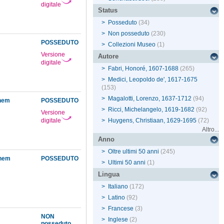
digitale
Status
>
Posseduto
(34)
>
Non posseduto
(230)
POSSEDUTO
>
Collezioni Museo
(1)
Versione
Autore
digitale
>
Fabri, Honoré, 1607-1688
(265)
>
Medici, Leopoldo de', 1617-1675
(153)
>
Magalotti, Lorenzo, 1637-1712
(94)
onem
POSSEDUTO
>
Ricci, Michelangelo, 1619-1682
(92)
Versione
digitale
>
Huygens, Christiaan, 1629-1695
(72)
Altro...
Anno
>
Oltre ultimi 50 anni
(245)
onem
POSSEDUTO
>
Ultimi 50 anni
(1)
Lingua
>
Italiano
(172)
>
Latino
(92)
>
Francese
(3)
NON
>
Inglese
(2)
posseduto