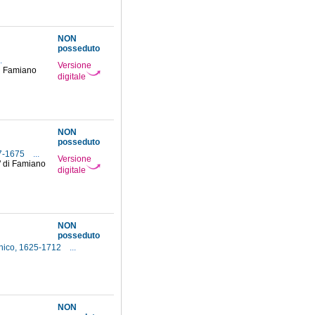
NON
posseduto
.
Versione
 di Famiano
digitale
NON
posseduto
17-1675
...
Versione
o" di Famiano
digitale
NON
posseduto
nico, 1625-1712
...
NON