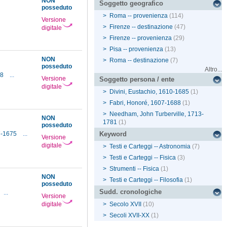
NON
Soggetto geografico
posseduto
>
Roma -- provenienza
(114)
Versione
>
Firenze -- destinazione
(47)
digitale
>
Firenze -- provenienza
(29)
>
Pisa -- provenienza
(13)
NON
>
Roma -- destinazione
(7)
posseduto
Altro...
88
...
Versione
Soggetto persona / ente
digitale
>
Divini, Eustachio, 1610-1685
(1)
>
Fabri, Honoré, 1607-1688
(1)
>
Needham, John Turberville, 1713-
NON
1781
(1)
posseduto
17-1675
...
Keyword
Versione
digitale
>
Testi e Carteggi -- Astronomia
(7)
>
Testi e Carteggi -- Fisica
(3)
>
Strumenti -- Fisica
(1)
NON
>
Testi e Carteggi -- Filosofia
(1)
posseduto
Sudd. cronologiche
...
Versione
digitale
>
Secolo XVII
(10)
>
Secoli XVII-XX
(1)