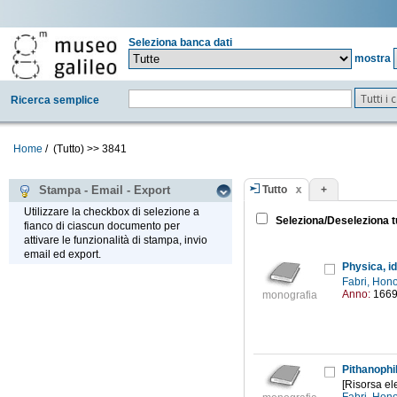
Seleziona banca dati
mostra
Tutti i
Ricerca semplice
Home
/
(Tutto)
>>
3841
Tutto
+
Stampa - Email - Export
Utilizzare la checkbox di selezione a
Seleziona/Deseleziona t
fianco di ciascun documento per
attivare le funzionalità di stampa, invio
email ed export.
Physica, i
Fabri, Hon
Anno:
166
monografia
Pithanophi
[Risorsa el