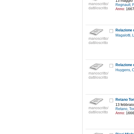
13 maggio
manoscritto/
Regnault, F
dattiloscritto
Anno:
166
Relazione 
Magalotti,
manoscritto/
dattiloscritto
Huygens, C
manoscritto/
dattiloscritto
Retano To
13 febbrai
manoscritto/
Retano, To
dattiloscritto
Anno:
166