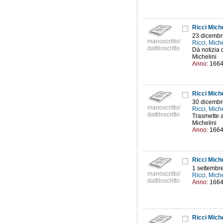
Ricci Mich
23 dicembr
manoscritto/
Ricci, Mic
dattiloscritto
Dà notizia d
Michelini
Anno:
166
Ricci Mich
30 dicembr
manoscritto/
Ricci, Mic
dattiloscritto
Trasmette a
Michelini
Anno:
166
Ricci Mich
1 settembr
manoscritto/
Ricci, Mic
dattiloscritto
Anno:
166
Ricci Mich