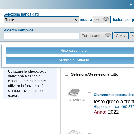
H
Seleziona banca dati
25
mostra
risultati per 
Ricerca semplice
Tutti i campi
Ricerca su indici
Archivio di Autorità
Tutto
+
Stampa - Email - Export
Utilizzare la checkbox di
Seleziona/Deseleziona tutto
selezione a fianco di
ciascun documento per
attivare le funzionalità di
stampa, invio email ed
Giuramento ippocratico
export.
monografia
testo greco a fron
Hippocrates, ca. 460-37
Anno:
2022