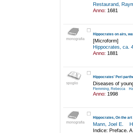
Restaurand, Ra
Anno:
1681
Hippocrates on airs, wa
monografia
[Microform]
Hippocrates, ca. 
Anno:
1881
Hippocrates' Peri parth
Diseases of young 
spoglio
Flemming, Rebecca
Ha
Anno:
1998
Hippocrates, On the art
monografia
Mann, Joel E.
H
Indice: Preface. A