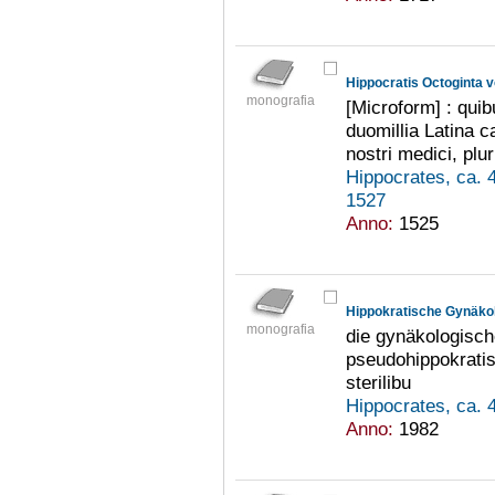
Hippocratis Octoginta 
monografia
[Microform] : qui
duomillia Latina c
nostri medici, plu
Hippocrates, ca. 
1527
Anno:
1525
Hippokratische Gynäko
monografia
die gynäkologisch
pseudohippokratis
sterilibu
Hippocrates, ca. 
Anno:
1982