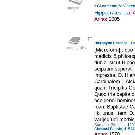
Il Giuramento, V-IV seco
spoglio
Hippocrates, ca. 
Anno:
2005
monografia
[Microform] : quo
medicis & philosop
dubio, sicut Hipp
seipsum superat .
impressa. D. Hier
Cardinalem I. Alci
quam Tricipitis G
Quod tria capita 
occidendi homines 
Ioan. Baptistae Ca
lib. unus. Item, D.
varijsq[ue] morbis 
Cardano, Girolamo, 15
Giovanni Battista, d153
Anno:
1570