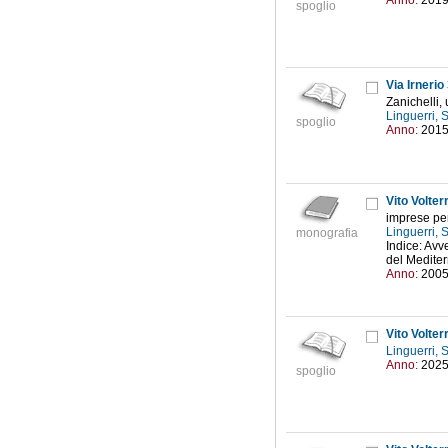
Anno:
201
spoglio
Via Irnerio
Zanichelli, 
Linguerri,
spoglio
Anno:
201
Vito Volter
imprese per
Linguerri,
monografia
Indice: Avve
del Mediter
Anno:
200
Vito Volter
Linguerri,
Anno:
202
spoglio