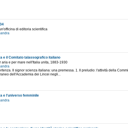
9
 34
un'officina di editoria scientifica
 Sandra
5
ra e il Comitato talassografico italiano
 aria e per mare nell'Italia unita, 1883-1930
 Sandra
rtenza. Il signor scienza italiana: una premessa. 1. Il preludio: l'attività della Com
raneo dell'Accademia dei Lincei negli...
5
ra e l'universo femminile
 Sandra
5