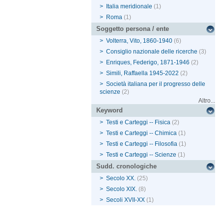
>
Italia meridionale
(1)
>
Roma
(1)
Soggetto persona / ente
>
Volterra, Vito, 1860-1940
(6)
>
Consiglio nazionale delle ricerche
(3)
>
Enriques, Federigo, 1871-1946
(2)
>
Simili, Raffaella 1945-2022
(2)
>
Società italiana per il progresso delle
scienze
(2)
Altro...
Keyword
>
Testi e Carteggi -- Fisica
(2)
>
Testi e Carteggi -- Chimica
(1)
>
Testi e Carteggi -- Filosofia
(1)
>
Testi e Carteggi -- Scienze
(1)
Sudd. cronologiche
>
Secolo XX.
(25)
>
Secolo XIX.
(8)
>
Secoli XVII-XX
(1)