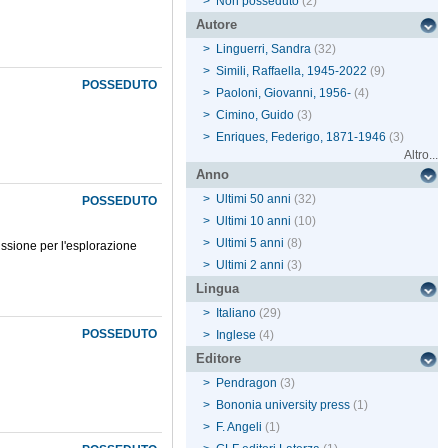
>
Non posseduto
(2)
Autore
>
Linguerri, Sandra
(32)
>
Simili, Raffaella, 1945-2022
(9)
POSSEDUTO
>
Paoloni, Giovanni, 1956-
(4)
>
Cimino, Guido
(3)
>
Enriques, Federigo, 1871-1946
(3)
Altro...
Anno
>
Ultimi 50 anni
(32)
POSSEDUTO
>
Ultimi 10 anni
(10)
>
Ultimi 5 anni
(8)
missione per l'esplorazione
>
Ultimi 2 anni
(3)
Lingua
>
Italiano
(29)
POSSEDUTO
>
Inglese
(4)
Editore
>
Pendragon
(3)
>
Bononia university press
(1)
>
F. Angeli
(1)