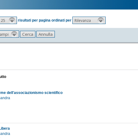
25
Rilevanza
risultati per pagina ordinati per
 campi
utto
rme dell'associazionismo scientifico
 Sandra
Libera
 Sandra