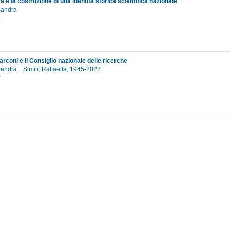
ra e la costruzione di una identità storica scientifica nazionale
 Sandra
5
arconi e il Consiglio nazionale delle ricerche
 Sandra
Simili, Raffaella, 1945-2022
0