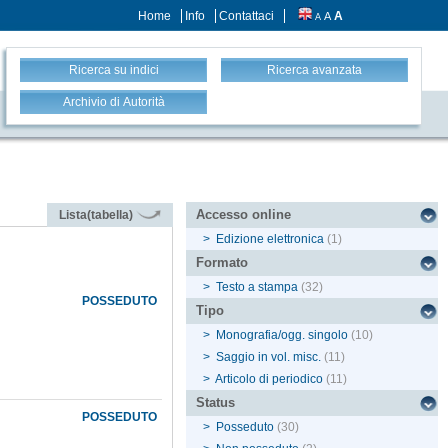
Home
Info
Contattaci
A
A
A
Ricerca su indici
Ricerca avanzata
Archivio di Autorità
Accesso online
Lista(tabella)
>
Edizione elettronica
(1)
Formato
>
Testo a stampa
(32)
POSSEDUTO
Tipo
>
Monografia/ogg. singolo
(10)
>
Saggio in vol. misc.
(11)
>
Articolo di periodico
(11)
Status
POSSEDUTO
>
Posseduto
(30)