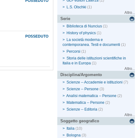
>
GLF editori Laterza
(1)
POSSEDUTO
>
L.S. Olschki
(1)
Altro...
Serie
>
Biblioteca di Nuncius
(1)
>
History of physics
(1)
POSSEDUTO
>
La società moderna e
contemporanea. Testi e documenti
(1)
>
Percorsi
(1)
>
Storia delle istituzioni scientifiche in
Italia e in Europa
(1)
Altro...
Disciplina/Argomento
>
Scienze -- Accademie e istituzioni
(7)
>
Scienze -- Persone
(3)
>
Analisi matematica -- Persone
(2)
>
Matematica -- Persone
(2)
>
Scienze -- Editoria
(2)
Altro...
Soggetto geografico
>
Italia
(10)
>
Bologna
(3)