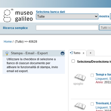
Seleziona banca dati
mostra
Tutti i
Ricerca semplice
Home
/
(Tutto)
>>
40628
Tutto
+
Stampa - Email - Export
Utilizzare la checkbox di selezione a
Seleziona/Deseleziona t
fianco di ciascun documento per
attivare le funzionalità di stampa, invio
email ed export.
Tempi e fo
Linguerri,
Anno:
2011
spoglio
Trevisani, 
Linguerri,