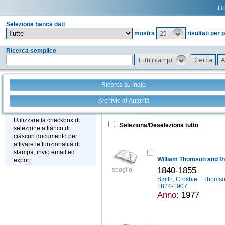
H
Seleziona banca dati
25
mostra
risultati per 
Ricerca semplice
Tutti i campi
Ricerca su indici
Archivio di Autorità
Tutto
+
Stampa - Email - Export
Utilizzare la checkbox di
Seleziona/Deseleziona tutto
selezione a fianco di
ciascun documento per
attivare le funzionalità di
stampa, invio email ed
William Thomson and th
export.
1840-1855
spoglio
Smith, Crosbie
Thomso
1824-1907
Anno:
1977