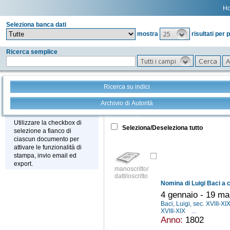
H
Seleziona banca dati
25
mostra
risultati per 
Ricerca semplice
Tutti i campi
Ricerca su indici
Archivio di Autorità
Tutto
+
Stampa - Email - Export
Utilizzare la checkbox di
Seleziona/Deseleziona tutto
selezione a fianco di
ciascun documento per
attivare le funzionalità di
stampa, invio email ed
export.
manoscritto/
dattiloscritto
Nomina di Luigi Baci a
4 gennaio - 19 m
Baci, Luigi, sec. XVIII-XI
XVIII-XIX
...
Anno:
1802