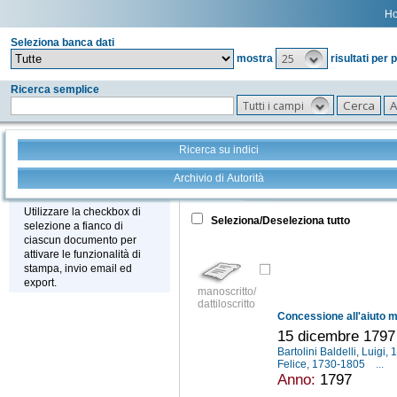
H
Seleziona banca dati
25
mostra
risultati per 
Ricerca semplice
Tutti i campi
Ricerca su indici
Archivio di Autorità
Tutto
+
Stampa - Email - Export
Utilizzare la checkbox di
Seleziona/Deseleziona tutto
selezione a fianco di
ciascun documento per
attivare le funzionalità di
stampa, invio email ed
export.
manoscritto/
dattiloscritto
15 dicembre 1797
Bartolini Baldelli, Luigi
Felice, 1730-1805
...
Anno:
1797