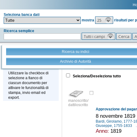
H
Seleziona banca dati
25
mostra
risultati per 
Ricerca semplice
Tutti i campi
Ricerca su indici
Archivio di Autorità
Tutto
+
Stampa - Email - Export
Utilizzare la checkbox di
Seleziona/Deseleziona tutto
selezione a fianco di
ciascun documento per
attivare le funzionalità di
stampa, invio email ed
export.
manoscritto/
dattiloscritto
8 novembre 1819
Bardi, Girolamo, 1777-
Giuseppe, 1755-1833
.
Anno:
1819