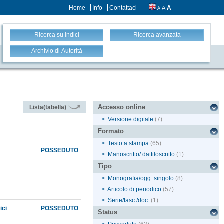
Home
Info
Contattaci
A
A
A
Ricerca su indici
Ricerca avanzata
Archivio di Autorità
Accesso online
Lista(tabella)
>
Versione digitale
(7)
Formato
>
Testo a stampa
(65)
POSSEDUTO
>
Manoscritto/ dattiloscritto
(1)
Tipo
>
Monografia/ogg. singolo
(8)
>
Articolo di periodico
(57)
>
Serie/fasc./doc.
(1)
ici
POSSEDUTO
Status