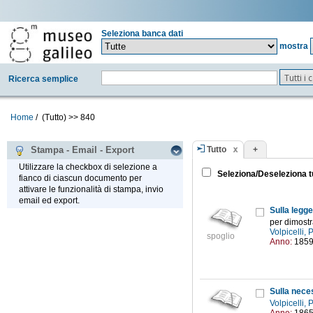
Seleziona banca dati
mostra
Tutti i
Ricerca semplice
Home
/
(Tutto)
>>
840
Tutto
+
Stampa - Email - Export
Utilizzare la checkbox di selezione a
Seleziona/Deseleziona t
fianco di ciascun documento per
attivare le funzionalità di stampa, invio
email ed export.
Sulla legg
per dimostr
Volpicelli,
spoglio
Anno:
185
Sulla neces
Volpicelli,