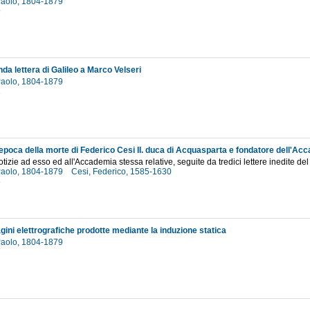
 Paolo, 1804-1879
9
da lettera di Galileo a Marco Velseri
 Paolo, 1804-1879
2
otizie ad esso ed all'Accademia stessa relative, seguite da tredici lettere inedite 
 Paolo, 1804-1879
Cesi, Federico, 1585-1630
3
ini elettrografiche prodotte mediante la induzione statica
 Paolo, 1804-1879
7