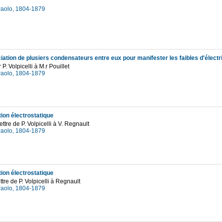
 Paolo, 1804-1879
8
iation de plusiers condensateurs entre eux pour manifester les faibles d'électri
r P. Volpicelli à M.r Pouillet
 Paolo, 1804-1879
6
tion électrostatique
ttre de P. Volpicelli à V. Regnault
 Paolo, 1804-1879
7
tion électrostatique
ttre de P. Volpicelli à Regnault
 Paolo, 1804-1879
6