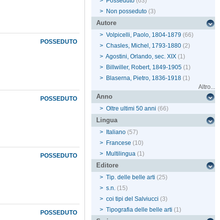
>
Posseduto
(63)
>
Non posseduto
(3)
Autore
>
Volpicelli, Paolo, 1804-1879
(66)
POSSEDUTO
>
Chasles, Michel, 1793-1880
(2)
>
Agostini, Orlando, sec. XIX
(1)
>
Billwiller, Robert, 1849-1905
(1)
>
Blaserna, Pietro, 1836-1918
(1)
Altro...
Anno
POSSEDUTO
>
Oltre ultimi 50 anni
(66)
Lingua
>
Italiano
(57)
>
Francese
(10)
>
Multilingua
(1)
POSSEDUTO
Editore
>
Tip. delle belle arti
(25)
>
s.n.
(15)
>
coi tipi del Salviucci
(3)
>
Tipografia delle belle arti
(1)
POSSEDUTO