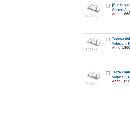
[Sur la que
Secchi, An
Anno:
186
spoglio
Teorica de
Volpicelli,
Anno:
186
spoglio
Terza comun
Volpicelli,
Anno:
185
spoglio