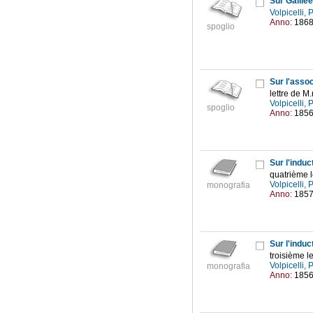
Sur Galilée
Volpicelli,
Anno:
186
spoglio
Sur l'assoc
lettre de M.
Volpicelli,
spoglio
Anno:
185
Sur l'induc
quatrième le
Volpicelli,
monografia
Anno:
185
Sur l'induc
troisième le
Volpicelli,
monografia
Anno:
185