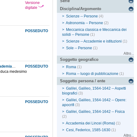
Serie
Versione
digitale
Disciplina/Argomento
>
Scienze -- Persone
(4)
>
Astronomia -- Persone
(2)
>
Meccanica classica e Meccanica dei
POSSEDUTO
solidi -- Persone
(1)
>
Scienze -- Accademie e istituzioni
(1)
>
Sole -- Persone
(1)
Altro...
Soggetto geografico
Sulla vera epoca della morte di Federico Cesi II. duca di Acquasparta e fondatore dell'Accademia dei Lincei
POSSEDUTO
>
Roma
(1)
del duca medesimo
>
Roma -- luogo di pubblicazione
(1)
Soggetto persona / ente
>
Galilei, Galileo, 1564-1642 -- Aspetti
biografici
(3)
>
Galilei, Galileo, 1564-1642 -- Opere:
POSSEDUTO
apocrifi
(3)
>
Galilei, Galileo, 1564-1642 -- Fisica
(2)
>
Accademia dei Lincei (Roma)
(1)
>
Cesi, Federico, 1585-1630
(1)
Altro...