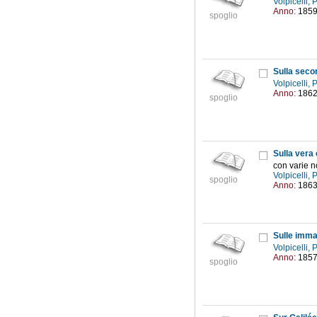
Volpicelli,
Anno:
185
spoglio
Sulla secon
Volpicelli,
Anno:
186
spoglio
con varie n
Volpicelli,
spoglio
Anno:
186
Sulle immag
Volpicelli,
Anno:
185
spoglio