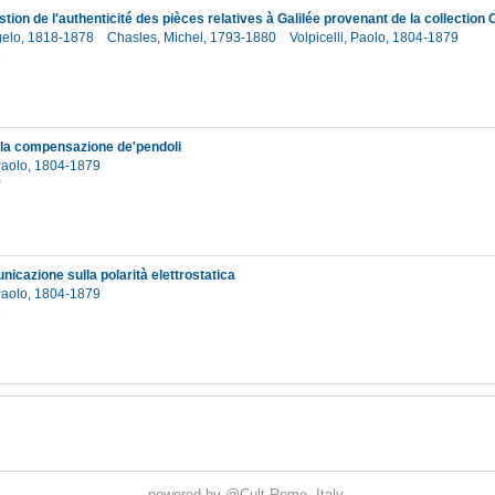
stion de l'authenticité des pièces relatives à Galilée provenant de la collection
gelo, 1818-1878
Chasles, Michel, 1793-1880
Volpicelli, Paolo, 1804-1879
8
lla compensazione de'pendoli
 Paolo, 1804-1879
0
icazione sulla polarità elettrostatica
 Paolo, 1804-1879
8
powered by
@Cult
Rome, Italy.