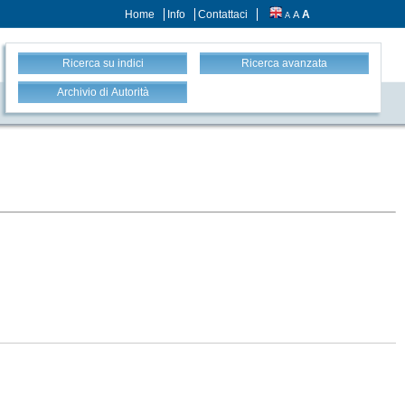
Home
Info
Contattaci
A
A
A
Ricerca su indici
Ricerca avanzata
Archivio di Autorità