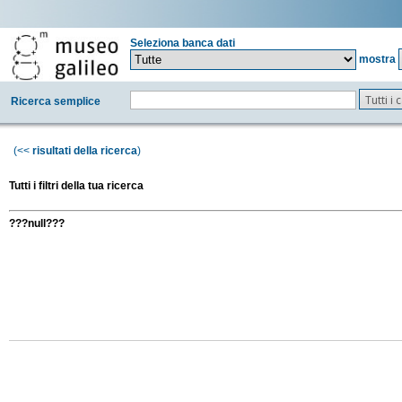
Seleziona banca dati
mostra
Tutti i
Ricerca semplice
(<<
risultati della ricerca
)
Tutti i filtri della tua ricerca
???null???