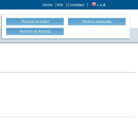
Home
Info
Contattaci
A
A
A
Ricerca su indici
Ricerca avanzata
Archivio di Autorità