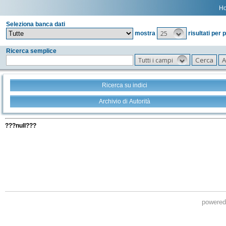
H
Seleziona banca dati
25
mostra
risultati per 
Ricerca semplice
Tutti i campi
Ricerca su indici
Archivio di Autorità
Tutti i filtri della tua ricerca
???null???
powere