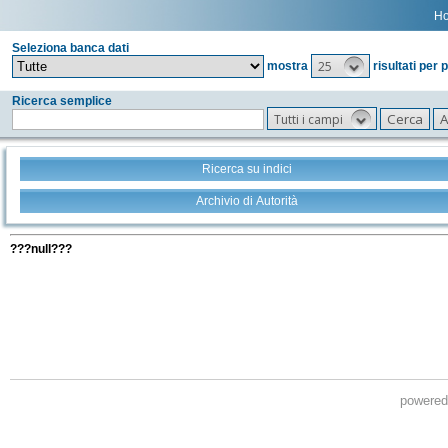
H
Seleziona banca dati
25
mostra
risultati per 
Ricerca semplice
Tutti i campi
Ricerca su indici
Archivio di Autorità
Tutti i filtri della tua ricerca
???null???
powere