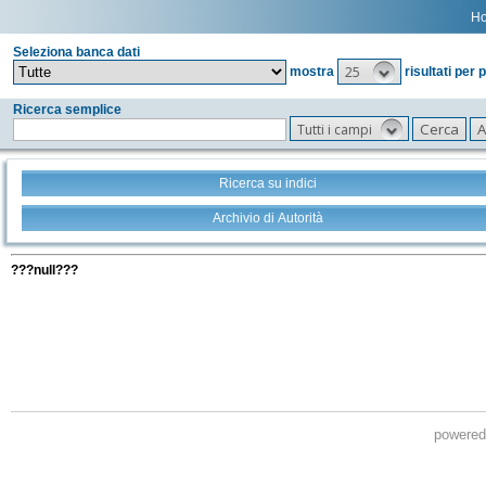
H
Seleziona banca dati
25
mostra
risultati per 
Ricerca semplice
Tutti i campi
Ricerca su indici
Archivio di Autorità
Tutti i filtri della tua ricerca
???null???
powere