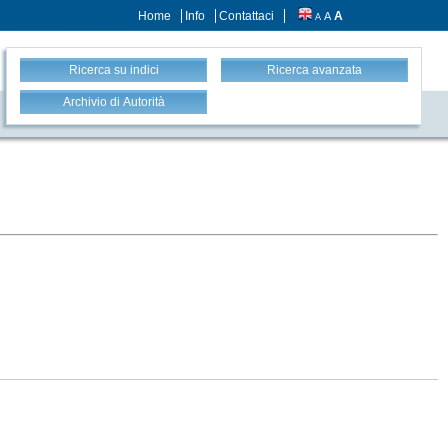
Home
Info
Contattaci
A
A
A
Ricerca su indici
Ricerca avanzata
Archivio di Autorità