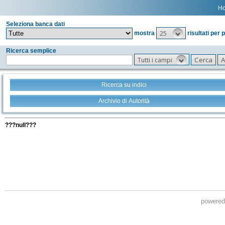
H
Seleziona banca dati
25
mostra
risultati per 
Ricerca semplice
Tutti i campi
Ricerca su indici
Archivio di Autorità
Tutti i filtri della tua ricerca
???null???
powere