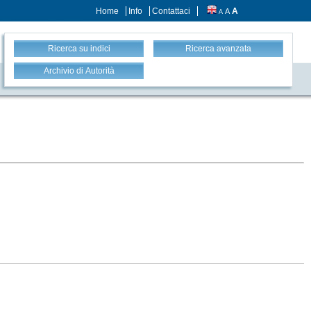
Home
Info
Contattaci
A
A
A
Ricerca su indici
Ricerca avanzata
Archivio di Autorità