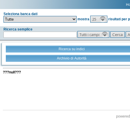
H
Seleziona banca dati
25
mostra
risultati per 
Ricerca semplice
Tutti i campi
Ricerca su indici
Archivio di Autorità
Tutti i filtri della tua ricerca
???null???
powere