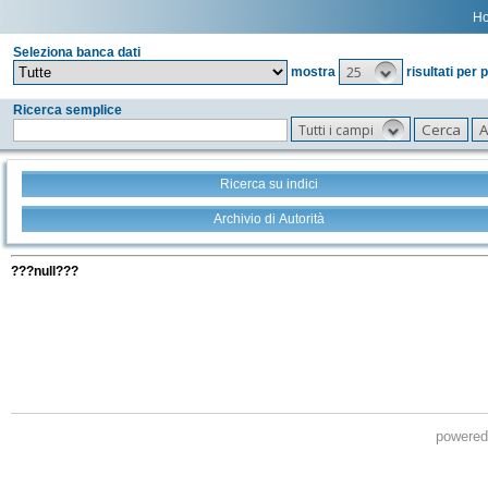
H
Seleziona banca dati
25
mostra
risultati per 
Ricerca semplice
Tutti i campi
Ricerca su indici
Archivio di Autorità
Tutti i filtri della tua ricerca
???null???
powere