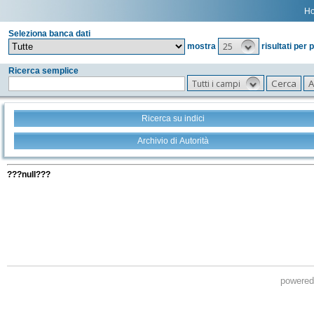
H
Seleziona banca dati
25
mostra
risultati per 
Ricerca semplice
Tutti i campi
Ricerca su indici
Archivio di Autorità
Tutti i filtri della tua ricerca
???null???
powere