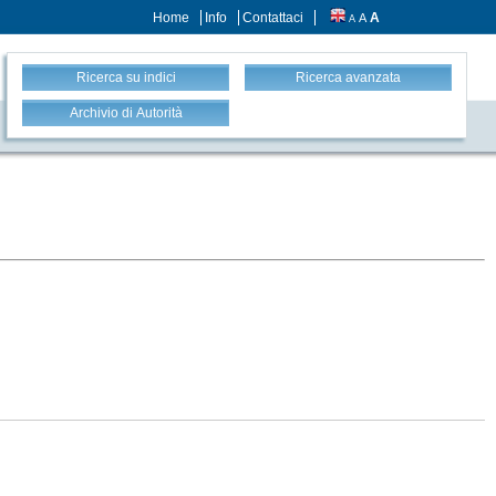
Home
Info
Contattaci
A
A
A
Ricerca su indici
Ricerca avanzata
Archivio di Autorità