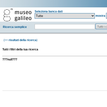
Seleziona banca dati
mostra
Tutti i
Ricerca semplice
(<<
risultati della ricerca
)
Tutti i filtri della tua ricerca
???null???