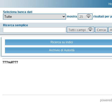
H
Seleziona banca dati
25
mostra
risultati per 
Ricerca semplice
Tutti i campi
Ricerca su indici
Archivio di Autorità
Tutti i filtri della tua ricerca
???null???
powere