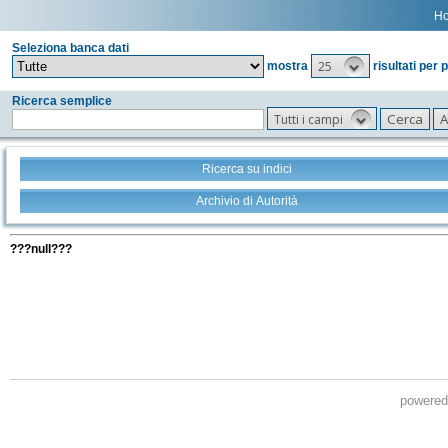
H
Seleziona banca dati
25
mostra
risultati per 
Ricerca semplice
Tutti i campi
Ricerca su indici
Archivio di Autorità
Tutti i filtri della tua ricerca
???null???
powere