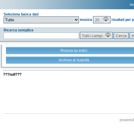
H
Seleziona banca dati
25
mostra
risultati per 
Ricerca semplice
Tutti i campi
Ricerca su indici
Archivio di Autorità
Tutti i filtri della tua ricerca
???null???
powere