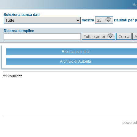
H
Seleziona banca dati
25
mostra
risultati per 
Ricerca semplice
Tutti i campi
Ricerca su indici
Archivio di Autorità
Tutti i filtri della tua ricerca
???null???
powere