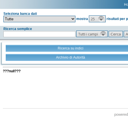
H
Seleziona banca dati
25
mostra
risultati per 
Ricerca semplice
Tutti i campi
Ricerca su indici
Archivio di Autorità
Tutti i filtri della tua ricerca
???null???
powere