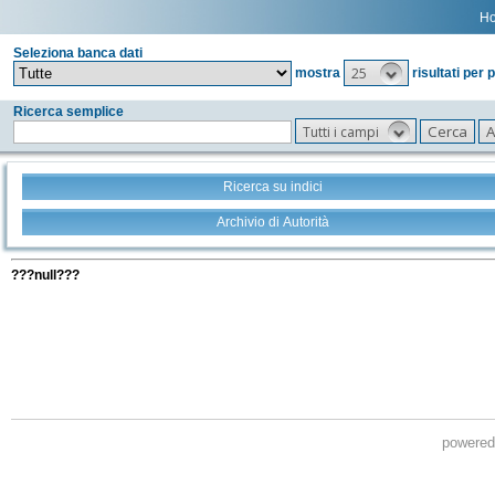
H
Seleziona banca dati
25
mostra
risultati per 
Ricerca semplice
Tutti i campi
Ricerca su indici
Archivio di Autorità
Tutti i filtri della tua ricerca
???null???
powere