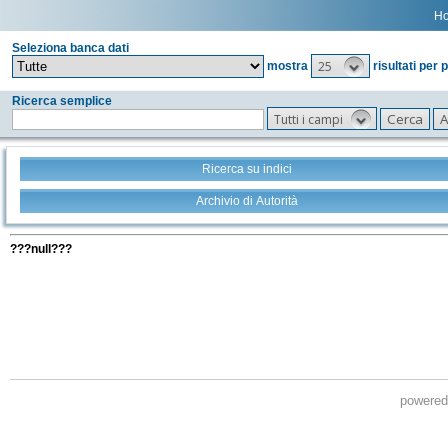
H
Seleziona banca dati
25
mostra
risultati per 
Ricerca semplice
Tutti i campi
Ricerca su indici
Archivio di Autorità
Tutti i filtri della tua ricerca
???null???
powere